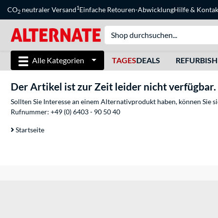
1
CO
neutraler Versand
Einfache Retouren-Abwicklung
Hilfe
&
Kontak
2
Alle Kategorien
TAGES
DEALS
REFURBIS
Der Artikel ist zur Zeit leider nicht verfügbar.
Sollten Sie Interesse an einem Alternativprodukt haben, können Sie 
Rufnummer:
+49 (0) 6403 - 90 50 40
Startseite