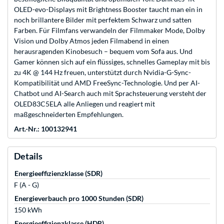
OLED-evo-Displays mit Brightness Booster taucht man ein in
noch brillantere Bilder mit perfektem Schwarz und satten
Farben. Für Filmfans verwandeln der Filmmaker Mode, Dolby
Vision und Dolby Atmos jeden Filmabend in einen
herausragenden Kinobesuch – bequem vom Sofa aus. Und
Gamer können sich auf ein flüssiges, schnelles Gameplay mit bis
zu 4K @ 144 Hz freuen, unterstützt durch Nvidia-G-Sync-
Kompatibilität und AMD FreeSync-Technologie. Und per AI-
Chatbot und AI-Search auch mit Sprachsteuerung versteht der
OLED83C5ELA alle Anliegen und reagiert mit
maßgeschneiderten Empfehlungen.
Art.-Nr.: 100132941
Details
Energieeffizienzklasse (SDR)
F (A - G)
Energieverbauch pro 1000 Stunden (SDR)
150 kWh
Energieeffizienzklasse (HDR)