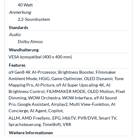
40 Watt
Anmerkung
2.2-Soundsystem
Standards
Audio
Dolby Atmos
Wandhalterung
VESA kompatibel (400 x 400 mm)
Features
α9 Gen8 4K AI-Prozessor, Brightness Booster, Filmmaker
Ambient Mode, HGiG, Game Optimizer, OLED Dynamic Tone
Mapping Pro, AI Picture, α9 AI Super Upscaling 4K, AI
Brightness Control, FILMMAKER MODE, OLED Motion, Pixel
Dimming, WOW Orchestra, WOW Interface, α9 AI Sound
Pro, Google Assistant, Airplay2, Multi View-Funktion, AI
Concierge, AI Agent, Copilot,
ALLM, AMD FreeSync, EPG, HbbTV, PVR/DVR, Smart TV,
Sprachsteuerung, TimeShift, VRR
Weitere Informationen