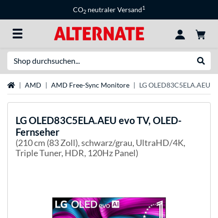
1
CO
neutraler Versand
2
Suche
Suche
Startseite
AMD
AMD Free-Sync Monitore
LG OLED83C5ELA.AEU ev
LG
OLED83C5ELA.AEU evo TV, OLED-
Fernseher
(210 cm (83 Zoll), schwarz/grau, UltraHD/4K,
Triple Tuner, HDR, 120Hz Panel)