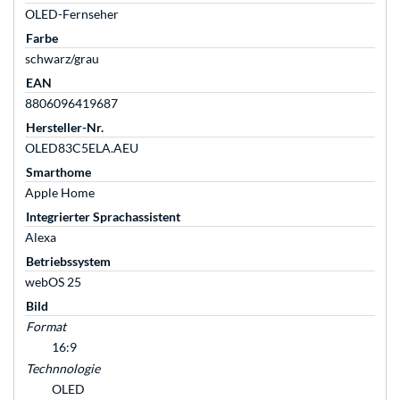
OLED-Fernseher
Farbe
schwarz/grau
EAN
8806096419687
Hersteller-Nr.
OLED83C5ELA.AEU
Smarthome
Apple Home
Integrierter Sprachassistent
Alexa
Betriebssystem
webOS 25
Bild
Format
16:9
Technnologie
OLED