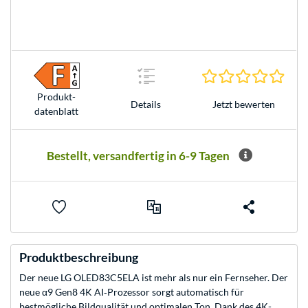
0.0 S
Produkt­
Jetzt bewerten
Details
datenblatt
Bestellt, versandfertig in 6-9 Tagen
Produktbeschreibung
Der neue LG OLED83C5ELA ist mehr als nur ein Fernseher. Der
neue α9 Gen8 4K AI‑Prozessor sorgt automatisch für
bestmögliche Bildqualität und optimalen Ton. Dank des 4K-