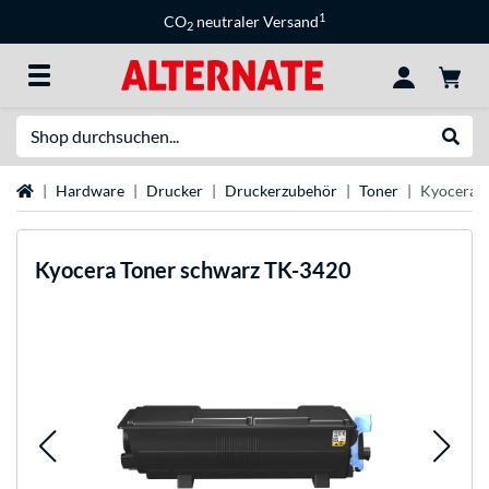
1
CO
neutraler Versand
2
Suche
Suche
Startseite
Hardware
Drucker
Druckerzubehör
Toner
Kyocera T
Kyocera
Toner schwarz TK-3420