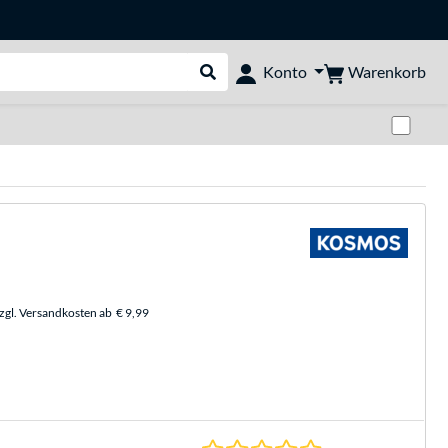
Warenkorb
Konto
Suche durchführen
Zwi
zzgl. Versandkosten ab
€ 9,99
0.0 Sterne bei 0 Be