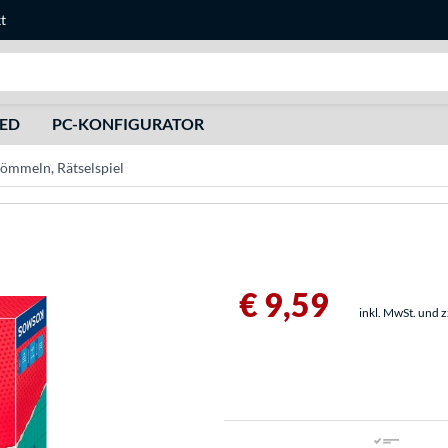
t
Suche
HED
PC-KONFIGURATOR
meln, Rätselspiel
€ 9,59
inkl. MwSt. und 