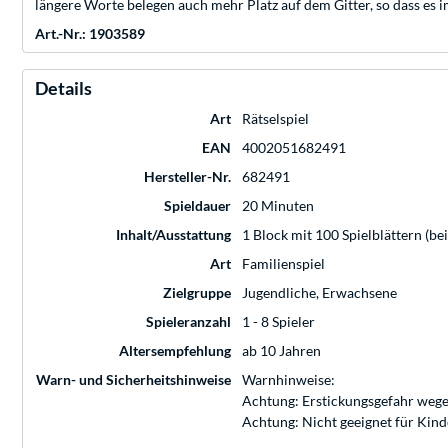
längere Worte belegen auch mehr Platz auf dem Gitter, so dass es i
Art.-Nr.: 1903589
Details
Art
Rätselspiel
EAN
4002051682491
Hersteller-Nr.
682491
Spieldauer
20 Minuten
Inhalt/Ausstattung
1 Block mit 100 Spielblättern (be
Art
Familienspiel
Zielgruppe
Jugendliche, Erwachsene
Spieleranzahl
1 - 8 Spieler
Altersempfehlung
ab 10 Jahren
Warn- und Sicherheitshinweise
Warnhinweise:
Achtung: Erstickungsgefahr wege
Achtung: Nicht geeignet für Kin