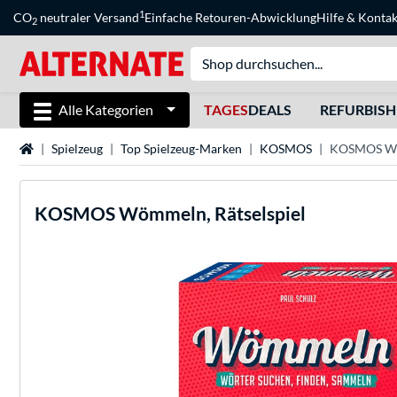
1
CO
neutraler Versand
Einfache Retouren-Abwicklung
Hilfe
&
Kontak
2
Alle Kategorien
TAGES
DEALS
REFURBIS
Startseite
Spielzeug
Top Spielzeug-Marken
KOSMOS
KOSMOS Wöm
KOSMOS
Wömmeln, Rätselspiel