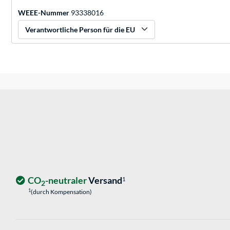
WEEE-Nummer
93338016
Verantwortliche Person für die EU
CO
-neutraler
Versand
1
2
1
(durch Kompensation)