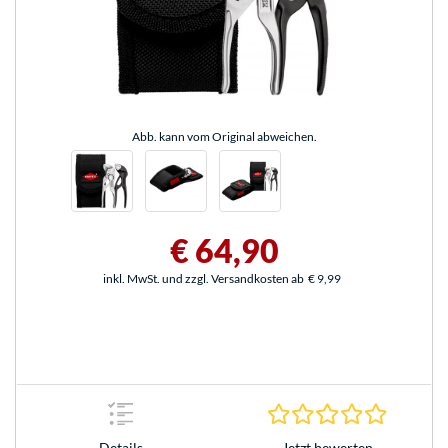
Abb. kann vom Original abweichen.
€ 64,90
inkl. MwSt. und zzgl. Versandkosten ab
€ 9,99
0.0 Stern
Jetzt bewerten
Details