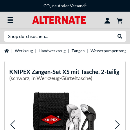
1
CO
neutraler Versand
2
Suche
Suche
Startseite
Werkzeug
Handwerkzeug
Zangen
Wasserpumpenzange
KNIPEX
Zangen-Set XS mit Tasche, 2-teilig
(schwarz, in Werkzeug-Gürteltasche)