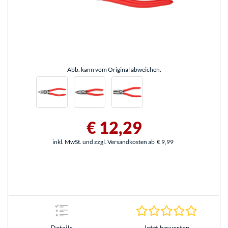
Abb. kann vom Original abweichen.
€ 12,29
inkl. MwSt. und zzgl. Versandkosten ab
€ 9,99
0.0 Stern
Jetzt bewerten
Details