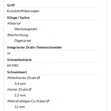
Griff
Kunststoffüberzogen
Klinge / Spitze
Material
Werkzeugstahl
Beschichtung
Ölgehärtet
Integrierter Draht-/Seitenschneider
Ja
Schneidenhärte
60 HRC
Schneidwert
Mittelharter Draht Ø
3,4 mm
Harter Draht Ø
2,2 mm
Mehrdrahtiges Cu-Kabel Ø
12 mm