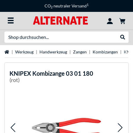
1
CO
neutraler Versand
2
Suche
Suche
Startseite
Werkzeug
Handwerkzeug
Zangen
Kombizangen
KNIP
KNIPEX
Kombizange 03 01 180
(rot)