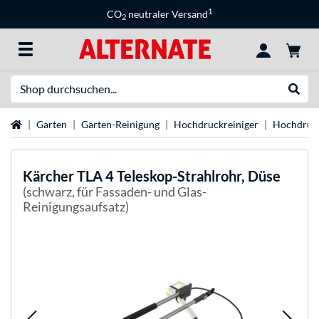
1
CO
neutraler Versand
2
Suche
Suche
Startseite
Garten
Garten-Reinigung
Hochdruckreiniger
Hochdruck
Kärcher
TLA 4 Teleskop-Strahlrohr, Düse
(schwarz, für Fassaden- und Glas-
Reinigungsaufsatz)