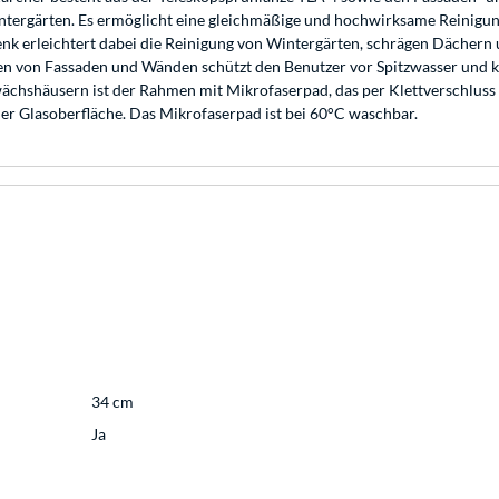
ntergärten. Es ermöglicht eine gleichmäßige und hochwirksame Reinigun
enk erleichtert dabei die Reinigung von Wintergärten, schrägen Dächer
n von Fassaden und Wänden schützt den Benutzer vor Spitzwasser und ka
shäusern ist der Rahmen mit Mikrofaserpad, das per Klettverschluss bef
r Glasoberfläche. Das Mikrofaserpad ist bei 60°C waschbar.
34 cm
Ja