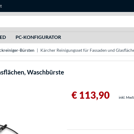
t
Suche
HED
PC-KONFIGURATOR
kreiniger-Bürsten
Kärcher Reinigungsset für Fassaden und Glasfläc
asflächen, Waschbürste
€ 113,90
inkl. MwS