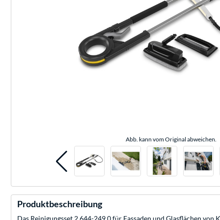
Abb. kann vom Original abweichen.
Produktbeschreibung
Das Reinigungsset 2.644-249.0 für Fassaden und Glasflächen von K