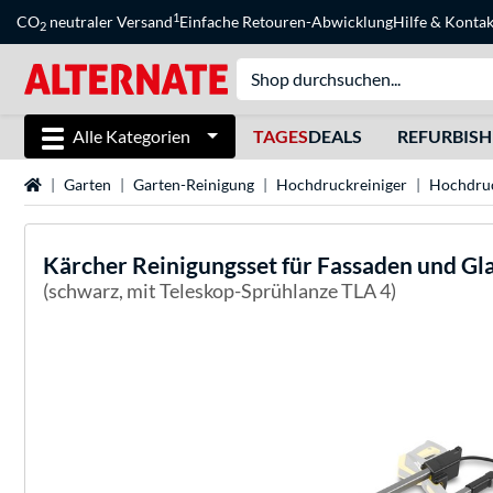
1
CO
neutraler Versand
Einfache Retouren-Abwicklung
Hilfe
&
Kontak
2
Alle Kategorien
TAGES
DEALS
REFURBIS
Startseite
Garten
Garten-Reinigung
Hochdruckreiniger
Hochdruc
Kärcher
Reinigungsset für Fassaden und Gl
(schwarz, mit Teleskop-Sprühlanze TLA 4)