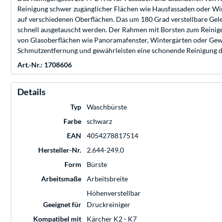
Reinigung schwer zugänglicher Flächen wie Hausfassaden oder Wi
auf verschiedenen Oberflächen. Das um 180 Grad verstellbare Gel
schnell ausgetauscht werden. Der Rahmen mit Borsten zum Reinige
von Glasoberflächen wie Panoramafenster, Wintergärten oder Gewäch
Schmutzentfernung und gewährleisten eine schonende Reinigung de
Art.-Nr.: 1708606
Details
Typ
Waschbürste
Farbe
schwarz
EAN
4054278817514
Hersteller-Nr.
2.644-249.0
Form
Bürste
Arbeitsmaße
Arbeitsbreite
Höhenverstellbar
Geeignet für
Druckreiniger
Kompatibel mit
Kärcher K2 - K7