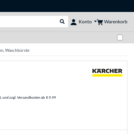
Warenkorb
Konto
Suche durchführen
Zwi
hen, Waschbürste
t. und zzgl. Versandkosten ab
€ 9,99