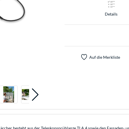
Details
Auf die Merkliste
ärcher besteht aus der Teleskopsprühlanze TLA 4 sowie den Fassaden- un