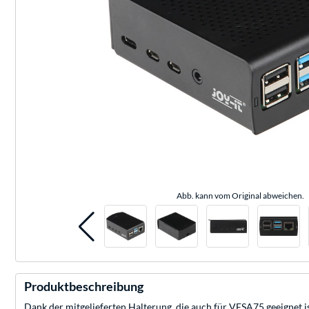
Abb. kann vom Original abweichen.
Produktbeschreibung
Dank der mitgelieferten Halterung, die auch für VESA75 geeignet 