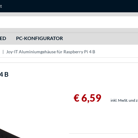
t
Suche
HED
PC-KONFIGURATOR
Joy-IT Aluminiumgehäuse für Raspberry Pi 4 B
4 B
€ 6,59
inkl. MwSt. und 