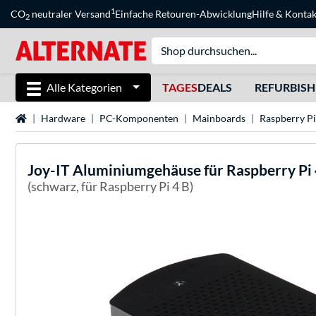
1
CO
neutraler Versand
Einfache Retouren-Abwicklung
Hilfe
&
Kontak
2
Alle Kategorien
TAGES
DEALS
REFURBIS
Startseite
Hardware
PC-Komponenten
Mainboards
Raspberry Pi
Joy-IT
Aluminiumgehäuse für Raspberry Pi 
(schwarz, für Raspberry Pi 4 B)