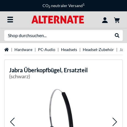
1
CO
neutraler Versand
2
Suche
Suche
Startseite
Hardware
PC-Audio
Headsets
Headset-Zubehör
Jabr
Jabra
Überkopfbügel, Ersatzteil
(schwarz)