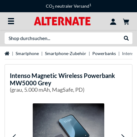
1
CO
neutraler Versand
2
Suche
Suche
Startseite
Smartphone
Smartphone-Zubehör
Powerbanks
Intens
Intenso
Magnetic Wireless Powerbank
MW5000 Grey
(grau, 5.000 mAh, MagSafe, PD)