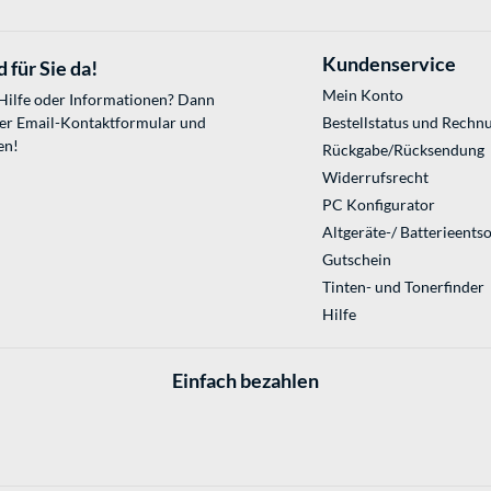
Kundenservice
 für Sie da!
Mein Konto
 Hilfe oder Informationen? Dann
ser
Email-Kontaktformular
und
Bestellstatus und Rechn
en!
Rückgabe/Rücksendung
Widerrufsrecht
PC Konfigurator
Altgeräte-/ Batterieents
Gutschein
Tinten- und Tonerfinder
Hilfe
Einfach bezahlen