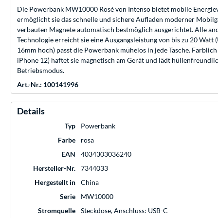
Die Powerbank MW10000 Rosé von Intenso bietet mobile Energieve
ermöglicht sie das schnelle und sichere Aufladen moderner Mobilge
verbauten Magnete automatisch bestmöglich ausgerichtet. Alle an
Technologie erreicht sie eine Ausgangsleistung von bis zu 20 Watt (
16mm hoch) passt die Powerbank mühelos in jede Tasche. Farblich i
iPhone 12) haftet sie magnetisch am Gerät und lädt hüllenfreundli
Betriebsmodus.
Art.-Nr.: 100141996
Details
Typ
Powerbank
Farbe
rosa
EAN
4034303036240
Hersteller-Nr.
7344033
Hergestellt in
China
Serie
MW10000
Stromquelle
Steckdose, Anschluss: USB-C