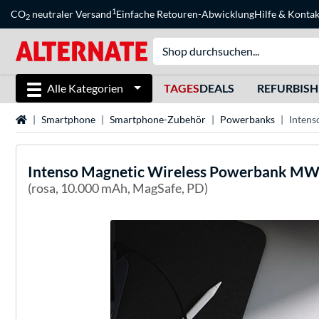
1
CO
neutraler Versand
Einfache Retouren-Abwicklung
Hilfe
&
Kontak
2
Alle Kategorien
TAGES
DEALS
REFURBIS
Startseite
Smartphone
Smartphone-Zubehör
Powerbanks
Inten
Intenso
Magnetic Wireless Powerbank MW
(rosa, 10.000 mAh, MagSafe, PD)