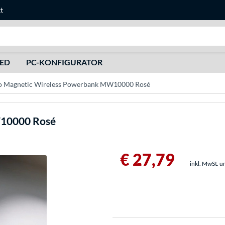
t
Suche
HED
PC-KONFIGURATOR
so Magnetic Wireless Powerbank MW10000 Rosé
10000 Rosé
€ 27,79
inkl. MwSt. u