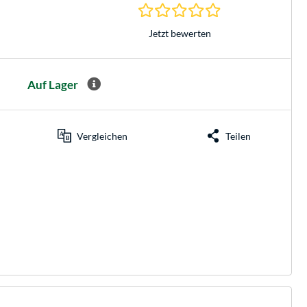
0.0 Sterne bei 0 Be
Jetzt bewerten
Auf Lager
Vergleichen
Teilen