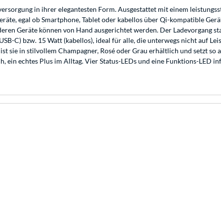
rsorgung in ihrer elegantesten Form. Ausgestattet mit einem leistungs
räte, egal ob Smartphone, Tablet oder kabellos über Qi-kompatible Gerä
deren Geräte können von Hand ausgerichtet werden. Der Ladevorgang star
USB-C) bzw. 15 Watt (kabellos), ideal für alle, die unterwegs nicht auf L
st sie in stilvollem Champagner, Rosé oder Grau erhältlich und setzt so
ch, ein echtes Plus im Alltag. Vier Status-LEDs und eine Funktions-LED i