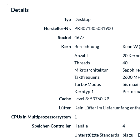
Details
Typ
Desktop
Hersteller-Nr.
PK8071305081900
Sockel
4677
Kern
Bezeichnung
Xeon W (
Anzahl
20 Kern
Threads
40
Mikroarchitektur
Sapphire
Taktfrequenz
2600 M
Turbo-Modus
bis max
Kerntyp 1
Performa
Cache
Level 3: 53760 KB
Lüfter
Kein Lüfter im Lieferumfang enth
CPUs in Multiprozessorsystem
1
Speicher-Controller
Kanäle
4
Unterstützte Standards
bis zu