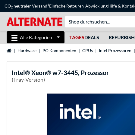
1
CO
neutraler Versand
Einfache Retouren-Abwicklung
Hilfe
&
Kontak
2
Alle Kategorien
TAGES
DEALS
REFURBIS
Startseite
Hardware
PC-Komponenten
CPUs
Intel Prozessoren
Intel®
Xeon® w7-3445, Prozessor
(Tray-Version)