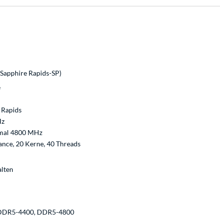
Sapphire Rapids-SP)
e
 Rapids
Hz
imal 4800 MHz
nce, 20 Kerne, 40 Threads
alten
DDR5-4400, DDR5-4800