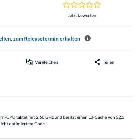
0.0 Sterne bei 0 Be
Jetzt bewerten
ellen, zum Releasetermin erhalten
Vergleichen
Teilen
rn-CPU taktet mit 2,60 GHz und besitzt einen L3-Cache von 52,5
nicht optimiertem Code.