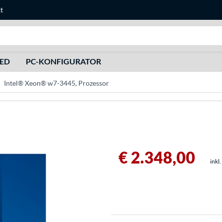
t
Suche
HED
PC-KONFIGURATOR
Intel® Xeon® w7-3445, Prozessor
€ 2.348,00
inkl