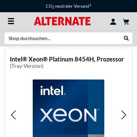
1
CO
neutraler Versand
2
Suche
Suche
Intel®
Xeon® Platinum 8454H, Prozessor
(Tray-Version)