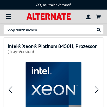
1
CO
neutraler Versand
2
Suche
Suche
Intel®
Xeon® Platinum 8450H, Prozessor
(Tray-Version)