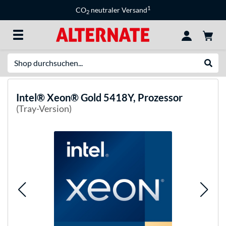
1
CO
neutraler Versand
2
Suche
Suche
Intel®
Xeon® Gold 5418Y, Prozessor
(Tray-Version)