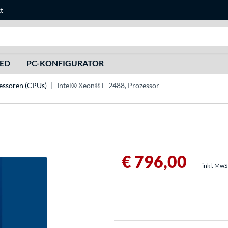
t
Suche
HED
PC-KONFIGURATOR
essoren (CPUs)
Intel® Xeon® E-2488, Prozessor
€ 796,00
inkl. MwS