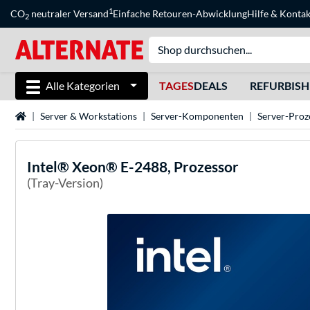
1
CO
neutraler Versand
Einfache Retouren-Abwicklung
Hilfe
&
Kontak
2
Alle Kategorien
TAGES
DEALS
REFURBIS
Startseite
Server & Workstations
Server-Komponenten
Server-Proz
Intel®
Xeon® E-2488, Prozessor
(Tray-Version)