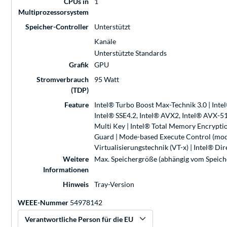
CPUs in
1
Multiprozessorsystem
Speicher-Controller
Unterstützt
Kanäle
Unterstützte Standards
Grafik
GPU
Stromverbrauch
95 Watt
(TDP)
Feature
Intel® Turbo Boost Max-Technik 3.0 | Intel
Intel® SSE4.2, Intel® AVX2, Intel® AVX-5
Multi Key | Intel® Total Memory Encryption
Guard | Mode-based Execute Control (modu
Virtualisierungstechnik (VT-x) | Intel® Di
Weitere
Max. Speichergröße (abhängig vom Speich
Informationen
Hinweis
Tray-Version
WEEE-Nummer
54978142
Verantwortliche Person für die EU