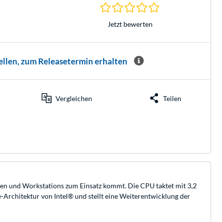
0.0 Sterne bei 0 Be
Jetzt bewerten
ellen, zum Releasetermin erhalten
Vergleichen
Teilen
men und Workstations zum Einsatz kommt. Die CPU taktet mit 3,2
Architektur von Intel® und stellt eine Weiterentwicklung der