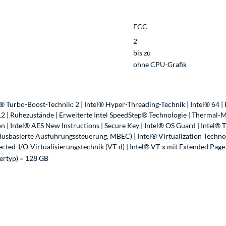
ECC
2
bis zu
ohne CPU-Grafik
® Turbo-Boost-Technik: 2 | Intel® Hyper-Threading-Technik | Intel® 64 | B
12 | Ruhezustände | Erweiterte Intel SpeedStep® Technologie | Thermal-
 | Intel® AES New Instructions | Secure Key | Intel® OS Guard | Intel® 
sbasierte Ausführungssteuerung, MBEC) | Intel® Virtualization Technolo
rected-I/O-Virtualisierungstechnik (VT-d) | Intel® VT-x mit Extended Page
ertyp) = 128 GB