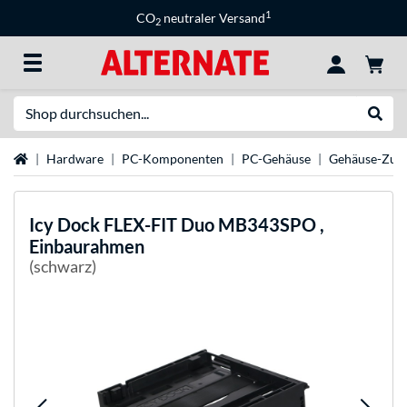
1
CO
neutraler Versand
2
Suche
Suche
Startseite
Hardware
PC-Komponenten
PC-Gehäuse
Gehäuse-Zub
Icy Dock
FLEX-FIT Duo MB343SPO ,
Einbaurahmen
(schwarz)