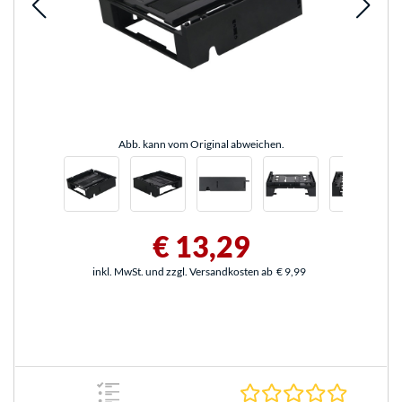
Abb. kann vom Original abweichen.
€ 13,29
inkl. MwSt. und zzgl. Versandkosten ab
€ 9,99
0.0 Stern