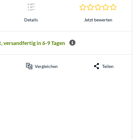
0.0 Sterne 
Jetzt bewerten
Details
t, versandfertig in 6-9 Tagen
Vergleichen
Teilen