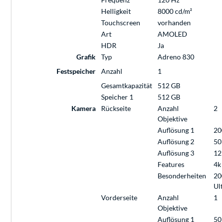
Helligkeit
8000 cd/m²
Touchscreen
vorhanden
Art
AMOLED
HDR
Ja
Grafik
Typ
Adreno 830
Festspeicher
Anzahl
1
Gesamtkapazität
512 GB
Speicher 1
512 GB
Kamera
Rückseite
Anzahl
2
Objektive
Auflösung 1
20
Auflösung 2
50
Auflösung 3
12
Features
4k
Besonderheiten
20
Ul
Vorderseite
Anzahl
1
Objektive
Auflösung 1
50