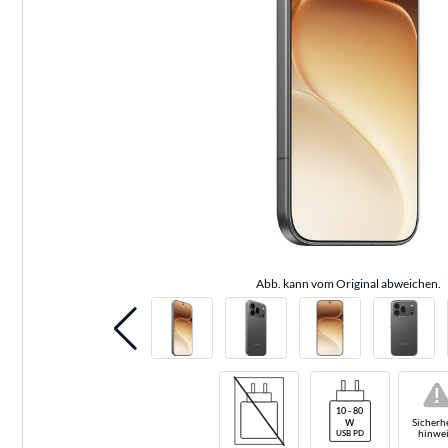
Abb. kann vom Original abweichen.
!
Sicherhe
hinwei