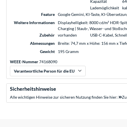
Kapazität
64
Lademöglichkeit
ka
Feature
Google Gemini, KI-Taste, KI-Übersetzung
Weitere Informationen
Displayhelligkeit: 8000 cd/m² HDR-Sp
Charging | Staub-, Wasser- und Stoßsch
Zubehör
vorhanden
USB-C-Kabel, Schnell
Abmessungen
Breite: 74,7 mm x Höhe: 156 mm x Tief
Gewicht
195 Gramm
WEEE-Nummer
74168090
Verantwortliche Person für die EU
Sicherheitshinweise
Alle wichtigen Hinweise zur sicheren Nutzung finden Sie hier:
Zu