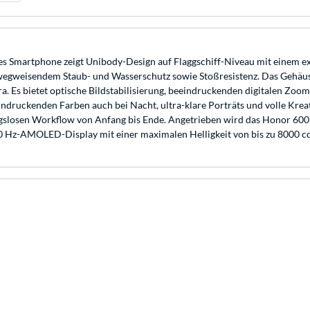
s Smartphone zeigt Unibody-Design auf Flaggschiff-Niveau mit einem e
 mit wegweisendem Staub- und Wasserschutz sowie Stoßresistenz. Das Ge
Es bietet optische Bildstabilisierung, beeindruckenden digitalen Zoo
druckenden Farben auch bei Nacht, ultra-klare Porträts und volle Kreat
ibungslosen Workflow von Anfang bis Ende. Angetrieben wird das Honor 6
20 Hz-AMOLED-Display mit einer maximalen Helligkeit von bis zu 8000 c