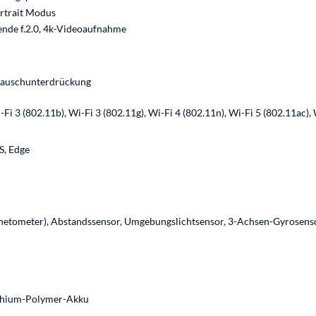
rtrait Modus
ende f.2.0, 4k-Videoaufnahme
Rauschunterdrückung
-Fi 3 (802.11b), Wi-Fi 3 (802.11g), Wi-Fi 4 (802.11n), Wi-Fi 5 (802.11ac), 
S, Edge
etometer), Abstandssensor, Umgebungslichtsensor, 3-Achsen-Gyrosens
thium-Polymer-Akku