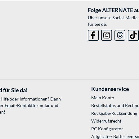
Folge ALTERNATE au
Über unsere Social-Media-
für Sie da.
Kundenservice
 für Sie da!
Mein Konto
 Hilfe oder Informationen? Dann
ser
Email-Kontaktformular
und
Bestellstatus und Rechn
en!
Rückgabe/Rücksendung
Widerrufsrecht
PC Konfigurator
Altgeräte-/ Batterieents