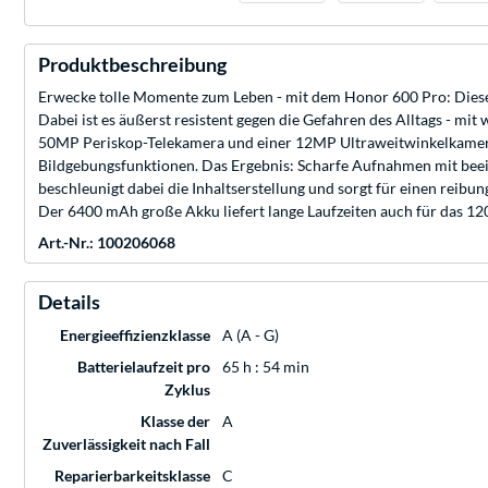
Produktbeschreibung
Erwecke tolle Momente zum Leben - mit dem Honor 600 Pro: Diese
Dabei ist es äußerst resistent gegen die Gefahren des Alltags -
50MP Periskop-Telekamera und einer 12MP Ultraweitwinkelkamera. 
Bildgebungsfunktionen. Das Ergebnis: Scharfe Aufnahmen mit beein
beschleunigt dabei die Inhaltserstellung und sorgt für einen re
Der 6400 mAh große Akku liefert lange Laufzeiten auch für das 1
Art.-Nr.: 100206068
Details
Energieeffizienzklasse
A (A - G)
Batterielaufzeit pro
65 h : 54 min
Zyklus
Klasse der
A
Zuverlässigkeit nach Fall
Reparierbarkeitsklasse
C