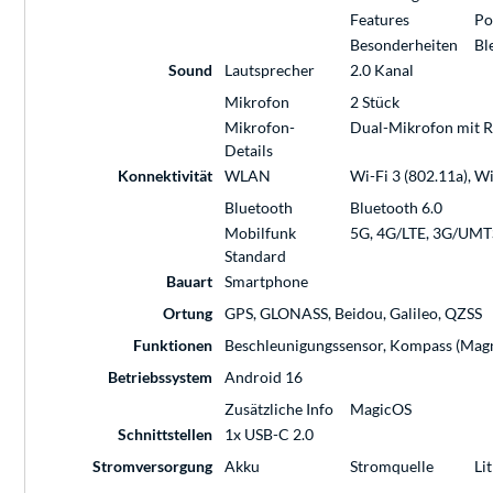
Features
Po
Besonderheiten
Bl
Sound
Lautsprecher
2.0 Kanal
Mikrofon
2 Stück
Mikrofon-
Dual-Mikrofon mit 
Details
Konnektivität
WLAN
Wi-Fi 3 (802.11a), Wi
Bluetooth
Bluetooth 6.0
Mobilfunk
5G, 4G/LTE, 3G/UMT
Standard
Bauart
Smartphone
Ortung
GPS, GLONASS, Beidou, Galileo, QZSS
Funktionen
Beschleunigungssensor, Kompass (Magn
Betriebssystem
Android 16
Zusätzliche Info
MagicOS
Schnittstellen
1x USB-C 2.0
Stromversorgung
Akku
Stromquelle
Li