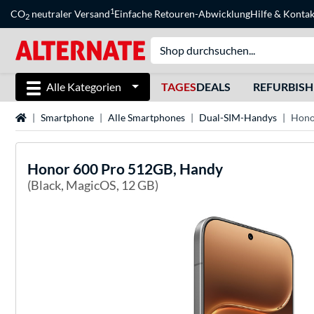
1
CO
neutraler Versand
Einfache Retouren-Abwicklung
Hilfe
&
Kontak
2
Alle Kategorien
TAGES
DEALS
REFURBIS
Startseite
Smartphone
Alle Smartphones
Dual-SIM-Handys
Hono
Honor
600 Pro 512GB, Handy
(Black, MagicOS, 12 GB)