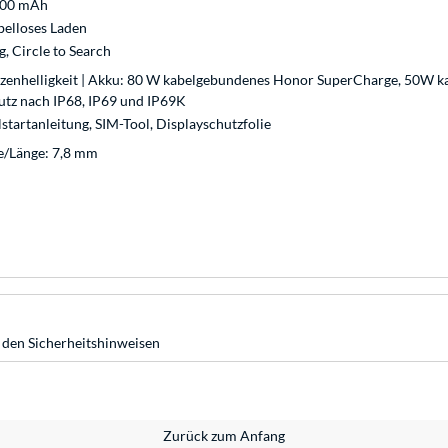
00 mAh
belloses Laden
, Circle to Search
itzenhelligkeit | Akku: 80 W kabelgebundenes Honor SuperCharge, 50W 
utz nach IP68, IP69 und IP69K
startanleitung, SIM-Tool, Displayschutzfolie
e/Länge: 7,8 mm
 den Sicherheitshinweisen
Zurück zum Anfang