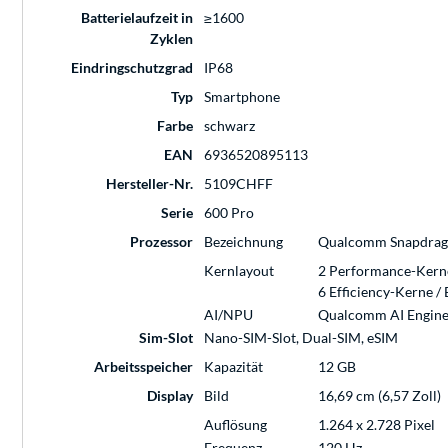
Batterielaufzeit in
≥1600
Zyklen
Eindringschutzgrad
IP68
Typ
Smartphone
Farbe
schwarz
EAN
6936520895113
Hersteller-Nr.
5109CHFF
Serie
600 Pro
Prozessor
Bezeichnung
Qualcomm Snapdragon
Kernlayout
2 Performance-Kerne
6 Efficiency-Kerne /
AI/NPU
Qualcomm AI Engin
Sim-Slot
Nano-SIM-Slot, Dual-SIM, eSIM
Arbeitsspeicher
Kapazität
12 GB
Display
Bild
16,69 cm (6,57 Zoll)
Auflösung
1.264 x 2.728 Pixel
Frequenz
120 Hz