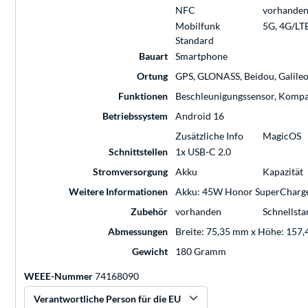
NFC
vorhande
Mobilfunk
5G, 4G/LT
Standard
Bauart
Smartphone
Ortung
GPS, GLONASS, Beidou, Galile
Funktionen
Beschleunigungssensor, Kompa
Betriebssystem
Android 16
Zusätzliche Info
MagicOS
Schnittstellen
1x USB-C 2.0
Stromversorgung
Akku
Kapazität
Weitere Informationen
Akku: 45W Honor SuperCharge | 
Zubehör
vorhanden
Schnellsta
Abmessungen
Breite: 75,35 mm x Höhe: 157,
Gewicht
180 Gramm
WEEE-Nummer
74168090
Verantwortliche Person für die EU