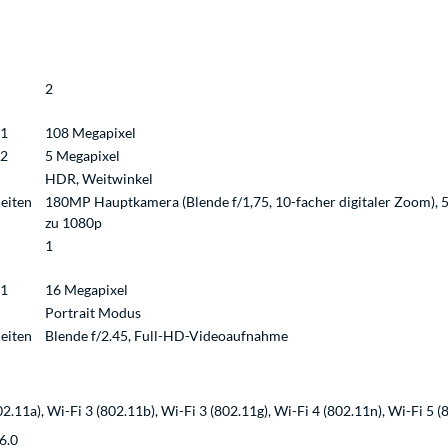
2
 1
108 Megapixel
 2
5 Megapixel
HDR, Weitwinkel
eiten
180MP Hauptkamera (Blende f/1,75, 10-facher digitaler Zoom), 
zu 1080p
1
 1
16 Megapixel
Portrait Modus
eiten
Blende f/2.45, Full-HD-Videoaufnahme
n
02.11a), Wi-Fi 3 (802.11b), Wi-Fi 3 (802.11g), Wi-Fi 4 (802.11n), Wi-Fi 5 (
6.0