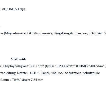
n
E, 3G/UMTS, Edge
o
ss (Magnetometer), Abstandssensor, Umgebungslichtsensor, 3-Achsen-G
6520 mAh
Displayhelligkeit: 800 cd/m² (typisch), 2000 cd/m² (HBM), 6500 cd/m² (
rtanleitung, Netzteil, USB-C-Kabel, SIM-Tool, Schutzfolie, Schutzhülle
43 mm x Tiefe/Länge: 7,34 mm