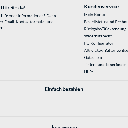
Kundenservice
 für Sie da!
Mein Konto
 Hilfe oder Informationen? Dann
ser
Email-Kontaktformular
und
Bestellstatus und Rechn
en!
Rückgabe/Rücksendung
Widerrufsrecht
PC Konfigurator
Altgeräte-/ Batterieents
Gutschein
Tinten- und Tonerfinder
Hilfe
Einfach bezahlen
Impressum