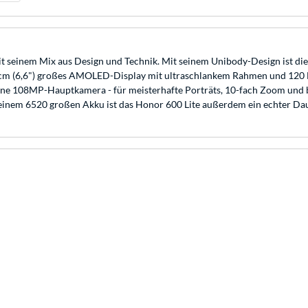
t mit seinem Mix aus Design und Technik. Mit seinem Unibody-Design ist d
cm (6,6") großes AMOLED-Display mit ultraschlankem Rahmen und 120 Hz 
ine 108MP-Hauptkamera - für meisterhafte Porträts, 10-fach Zoom und b
seinem 6520 großen Akku ist das Honor 600 Lite außerdem ein echter Dau