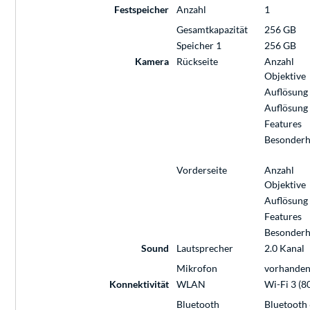
Festspeicher
Anzahl
1
Gesamtkapazität
256 GB
Speicher 1
256 GB
Kamera
Rückseite
Anzahl
Objektive
Auflösung
Auflösung
Features
Besonderh
Vorderseite
Anzahl
Objektive
Auflösung
Features
Besonderh
Sound
Lautsprecher
2.0 Kanal
Mikrofon
vorhande
Konnektivität
WLAN
Wi-Fi 3 (8
Bluetooth
Bluetooth 