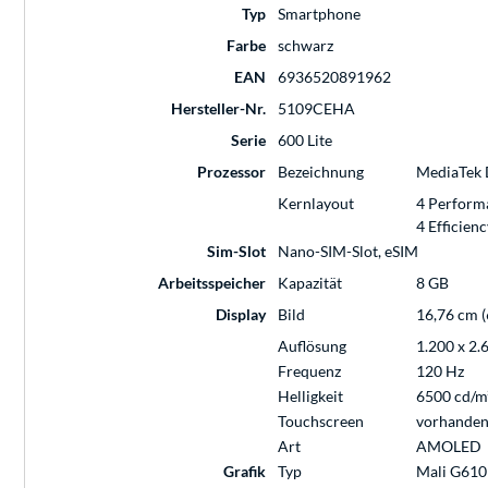
Typ
Smartphone
Farbe
schwarz
EAN
6936520891962
Hersteller-Nr.
5109CEHA
Serie
600 Lite
Prozessor
Bezeichnung
MediaTek D
Kernlayout
4 Perform
4 Efficien
Sim-Slot
Nano-SIM-Slot, eSIM
Arbeitsspeicher
Kapazität
8 GB
Display
Bild
16,76 cm (
Auflösung
1.200 x 2.
Frequenz
120 Hz
Helligkeit
6500 cd/m
Touchscreen
vorhande
Art
AMOLED
Grafik
Typ
Mali G61