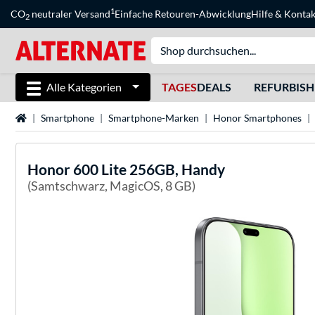
1
CO
neutraler Versand
Einfache Retouren-Abwicklung
Hilfe
&
Kontak
2
Alle Kategorien
TAGES
DEALS
REFURBIS
Startseite
Smartphone
Smartphone-Marken
Honor Smartphones
Honor
600 Lite 256GB, Handy
(Samtschwarz, MagicOS, 8 GB)