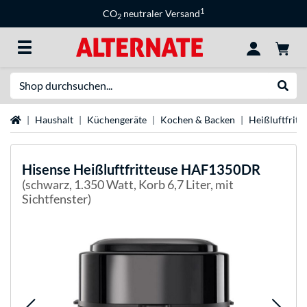
1
CO
neutraler Versand
2
Suche
Suche
Startseite
Haushalt
Küchengeräte
Kochen & Backen
Heißluftfritt
Hisense
Heißluftfritteuse HAF1350DR
(schwarz, 1.350 Watt, Korb 6,7 Liter, mit
Sichtfenster)