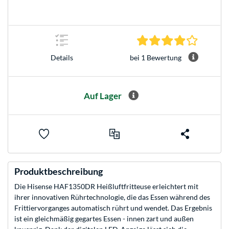
4.0 Stern
bei 1 Bewertung
Details
Auf Lager
Produktbeschreibung
Die Hisense HAF1350DR Heißluftfritteuse erleichtert mit
ihrer innovativen Rührtechnologie, die das Essen während des
Frittiervorganges automatisch rührt und wendet. Das Ergebnis
ist ein gleichmäßig gegartes Essen - innen zart und außen