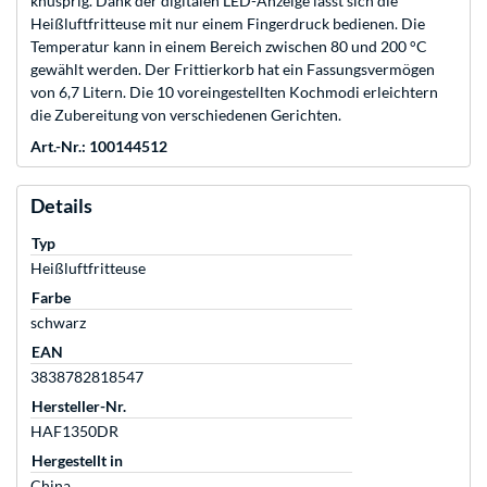
knusprig. Dank der digitalen LED-Anzeige lässt sich die
Heißluftfritteuse mit nur einem Fingerdruck bedienen. Die
Temperatur kann in einem Bereich zwischen 80 und 200 °C
gewählt werden. Der Frittierkorb hat ein Fassungsvermögen
von 6,7 Litern. Die 10 voreingestellten Kochmodi erleichtern
die Zubereitung von verschiedenen Gerichten.
Art.-Nr.: 100144512
Details
Typ
Heißluftfritteuse
Farbe
schwarz
EAN
3838782818547
Hersteller-Nr.
HAF1350DR
Hergestellt in
China