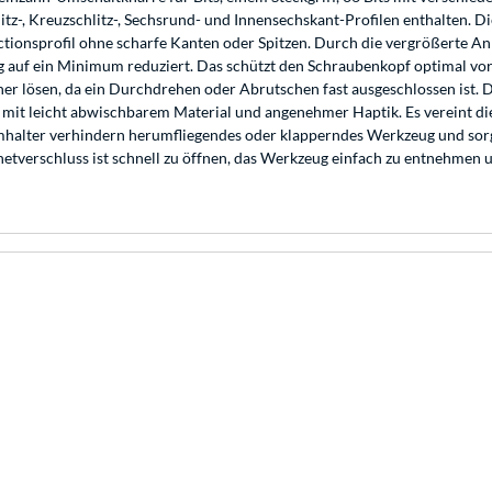
hlitz-, Kreuzschlitz-, Sechsrund- und Innensechskant-Profilen enthalten.
ctionsprofil ohne scharfe Kanten oder Spitzen. Durch die vergrößerte Anl
auf ein Minimum reduziert. Das schützt den Schraubenkopf optimal vor
her lösen, da ein Durchdrehen oder Abrutschen fast ausgeschlossen ist. 
t leicht abwischbarem Material und angenehmer Haptik. Es vereint die V
alter verhindern herumfliegendes oder klapperndes Werkzeug und sorge
etverschluss ist schnell zu öffnen, das Werkzeug einfach zu entnehmen 