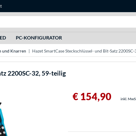
t
Suche
HED
PC-KONFIGURATOR
n und Knarren
Hazet SmartCase Steckschlüssel- und Bit-Satz 2200SC-32
tz 2200SC-32, 59-teilig
€ 154,90
inkl. MwS