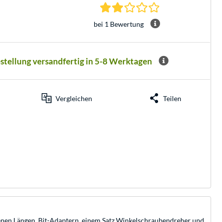
2.0 Sterne bei 1 Be
bei 1 Bewertung
estellung versandfertig in 5-8 Werktagen
Vergleichen
Teilen
edenen Längen, Bit-Adaptern, einem Satz Winkelschraubendreher und