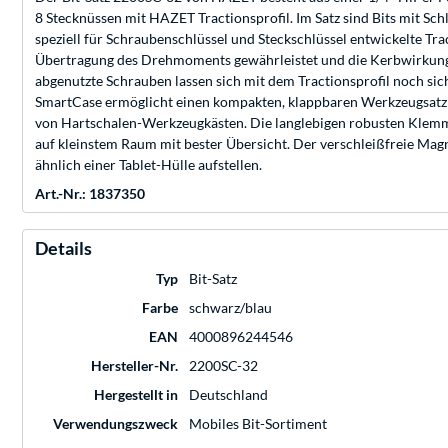
8 Stecknüssen mit HAZET Tractionsprofil. Im Satz sind Bits mit Sc
speziell für Schraubenschlüssel und Steckschlüssel entwickelte Tra
Übertragung des Drehmoments gewährleistet und die Kerbwirkung 
abgenutzte Schrauben lassen sich mit dem Tractionsprofil noch sic
SmartCase ermöglicht einen kompakten, klappbaren Werkzeugsatz mi
von Hartschalen-Werkzeugkästen. Die langlebigen robusten Klemmh
auf kleinstem Raum mit bester Übersicht. Der verschleißfreie Magn
ähnlich einer Tablet-Hülle aufstellen.
Art.-Nr.: 1837350
Details
Typ
Bit-Satz
Farbe
schwarz/blau
EAN
4000896244546
Hersteller-Nr.
2200SC-32
Hergestellt in
Deutschland
Verwendungszweck
Mobiles Bit-Sortiment