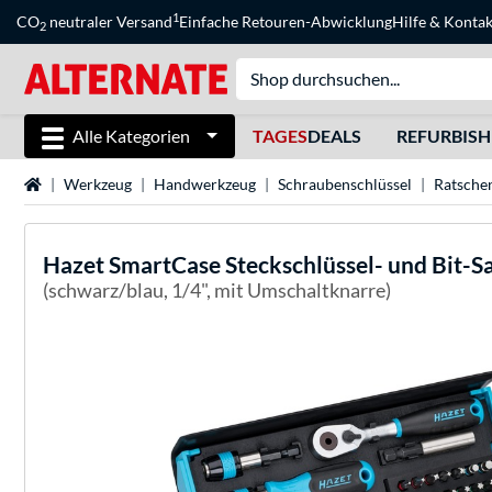
1
CO
neutraler Versand
Einfache Retouren-Abwicklung
Hilfe
&
Kontak
2
Alle Kategorien
TAGES
DEALS
REFURBIS
Startseite
Werkzeug
Handwerkzeug
Schraubenschlüssel
Ratsche
Hazet
SmartCase Steckschlüssel- und Bit-Sa
(schwarz/blau, 1/4", mit Umschaltknarre)