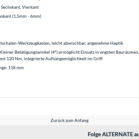
, Sechskant, Vierkant
hskant (1,5mm - 6mm)
artschalen-Werkzeugkasten, leicht abwischbar, angenehme Haptik
leiner Betätigungswinkel (4°) ermöglicht Einsatz in engsten Bauräume
t 120 Nm, integrierte Aufhängemöglichkeit im Griff
änge: 118 mm
Zurück zum Anfang
Folge ALTERNATE au