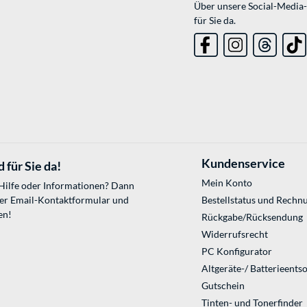
Über unsere Social-Media-
für Sie da.
Kundenservice
 für Sie da!
Mein Konto
 Hilfe oder Informationen? Dann
ser
Email-Kontaktformular
und
Bestellstatus und Rechn
en!
Rückgabe/Rücksendung
Widerrufsrecht
PC Konfigurator
Altgeräte-/ Batterieents
Gutschein
Tinten- und Tonerfinder