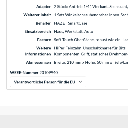
Adapter
2 Stück: Antrieb 1/4", Vierkant, Sechskant
Weiterer Inhalt
1 Satz Winkelschraubendreher Innen-Sec
Behälter
HAZET SmartCase
Einsatzbereich
Haus, Werkstatt, Auto
Feature
Soft-Touch Oberfläche, robust wie ein H
Weitere
HiPer Feinzahn-Umschaltknarre für Bits: K
Informationen
Komponenten-Griff, statisches Drehmomen
Abmessungen
Breite: 210 mm x Höhe: 50 mm x Tiefe/L
WEEE-Nummer
23109940
Verantwortliche Person für die EU