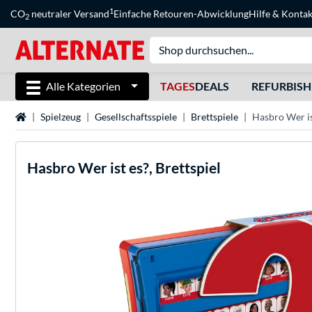
1
CO
neutraler Versand
Einfache Retouren-Abwicklung
Hilfe
&
Kontak
2
Alle Kategorien
TAGES
DEALS
REFURBIS
Startseite
Spielzeug
Gesellschaftsspiele
Brettspiele
Hasbro Wer ist
Hasbro
Wer ist es?, Brettspiel