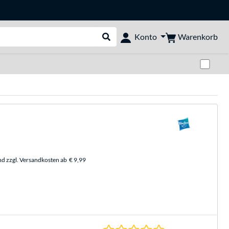
Warenkorb
Konto
Suche durchführen
Zwi
nd zzgl. Versandkosten ab
€ 9,99
0.0 Sterne bei 0 Be