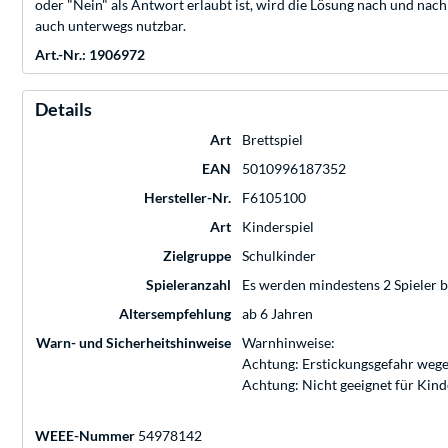
oder "Nein" als Antwort erlaubt ist, wird die Lösung nach und nach 
auch unterwegs nutzbar.
Art.-Nr.: 1906972
Details
Art
Brettspiel
EAN
5010996187352
Hersteller-Nr.
F6105100
Art
Kinderspiel
Zielgruppe
Schulkinder
Spieleranzahl
Es werden mindestens 2 Spieler b
Altersempfehlung
ab 6 Jahren
Warn- und Sicherheitshinweise
Warnhinweise:
Achtung: Erstickungsgefahr wege
Achtung: Nicht geeignet für Kin
WEEE-Nummer
54978142