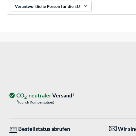
Verantwortliche Person für die EU
CO
-neutraler
Versand
1
2
1
(durch Kompensation)
Bestellstatus abrufen
Wir sind