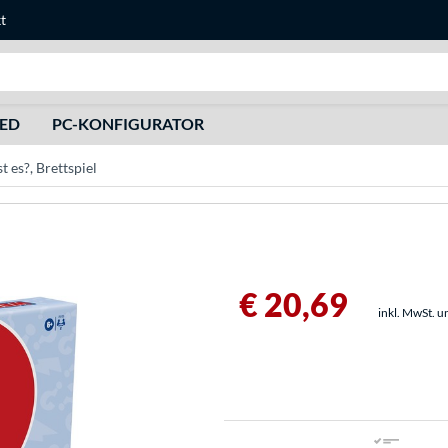
t
Suche
HED
PC-KONFIGURATOR
 es?, Brettspiel
€ 20,69
inkl. MwSt. u