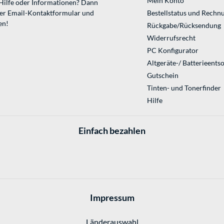
Mein Konto
 Hilfe oder Informationen? Dann
ser
Email-Kontaktformular
und
Bestellstatus und Rechn
en!
Rückgabe/Rücksendung
Widerrufsrecht
PC Konfigurator
Altgeräte-/ Batterieents
Gutschein
Tinten- und Tonerfinder
Hilfe
Einfach bezahlen
Impressum
Länderauswahl