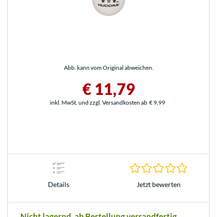
Abb. kann vom Original abweichen.
€ 11,79
inkl. MwSt. und zzgl. Versandkosten ab
€ 9,99
0.0 Stern
Jetzt bewerten
Details
Nicht lagernd, ab Bestellung versandfertig