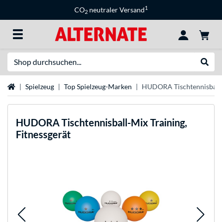
1
CO
neutraler Versand
2
Suche
Suche
Startseite
Spielzeug
Top Spielzeug-Marken
HUDORA Tischtennisball-M
HUDORA
Tischtennisball-Mix Training,
Fitnessgerät