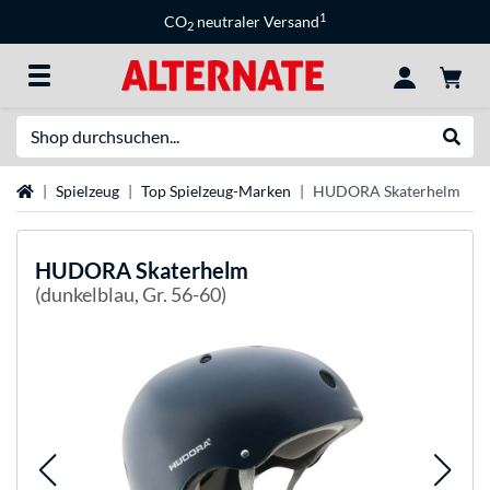
1
CO
neutraler Versand
2
Suche
Suche
Startseite
Spielzeug
Top Spielzeug-Marken
HUDORA Skaterhelm
HUDORA
Skaterhelm
(dunkelblau, Gr. 56-60)