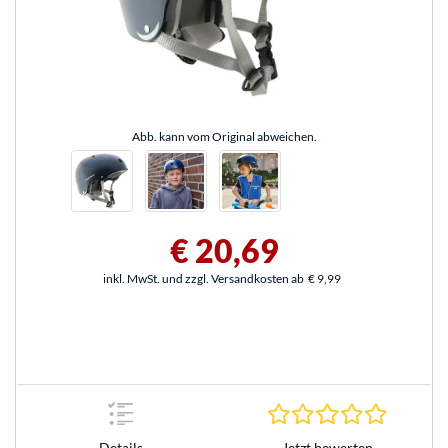
Abb. kann vom Original abweichen.
€ 20,69
inkl. MwSt. und zzgl. Versandkosten ab
€ 9,99
0.0 Stern
Jetzt bewerten
Details