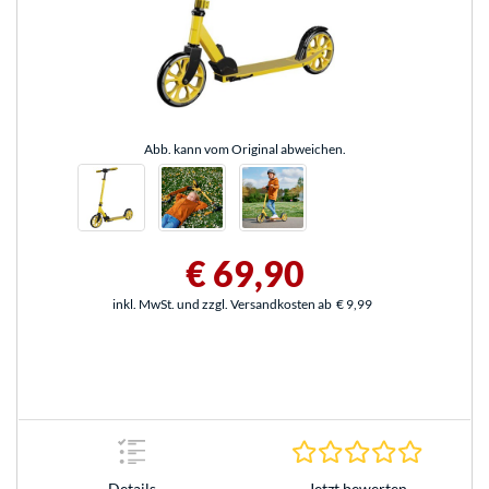
Abb. kann vom Original abweichen.
€ 69,90
inkl. MwSt. und zzgl. Versandkosten ab
€ 9,99
0.0 Stern
Jetzt bewerten
Details