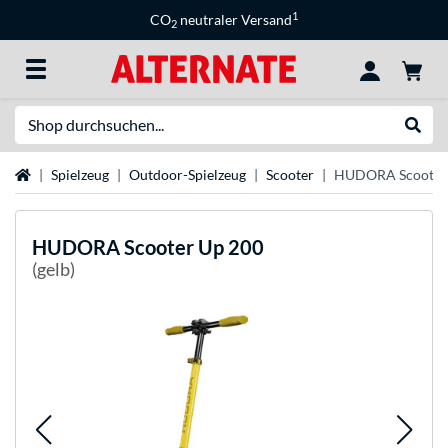
1
CO
neutraler Versand
2
Suche
Suche
Startseite
Spielzeug
Outdoor-Spielzeug
Scooter
HUDORA Scooter
HUDORA
Scooter Up 200
(gelb)