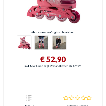
Abb. kann vom Original abweichen.
€ 52,90
inkl. MwSt. und zzgl. Versandkosten ab
€ 9,99
0.0 Stern
Jetzt bewerten
Details