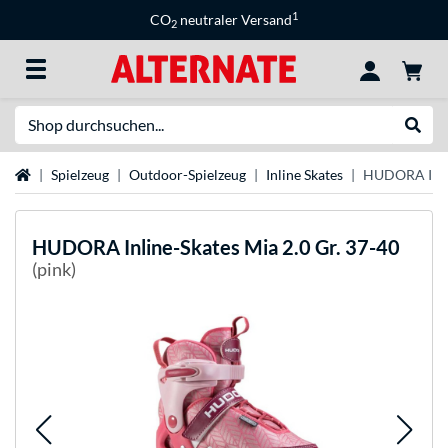
1
CO
neutraler Versand
2
Suche
Suche
Startseite
Spielzeug
Outdoor-Spielzeug
Inline Skates
HUDORA Inlin
HUDORA
Inline-Skates Mia 2.0 Gr. 37-40
(pink)