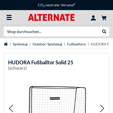
1
CO
neutraler Versand
2
Suche
Suche
Startseite
Spielzeug
Outdoor-Spielzeug
Fußballtore
HUDORA Fußba
HUDORA
Fußballtor Solid 25
(schwarz)