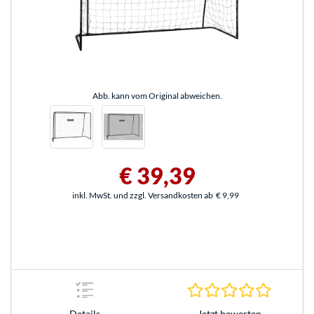
Abb. kann vom Original abweichen.
€ 39,39
inkl. MwSt. und zzgl. Versandkosten ab
€ 9,99
0.0 Stern
Jetzt bewerten
Details