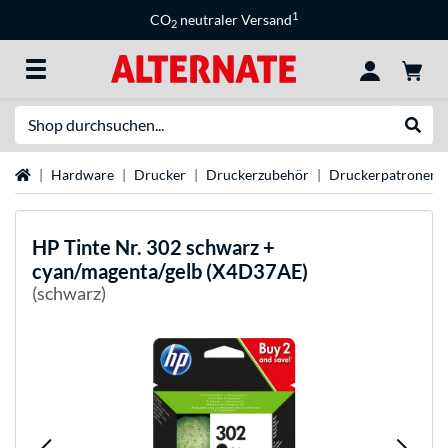
1
CO
neutraler Versand
2
Suche
Suche
Startseite
Hardware
Drucker
Druckerzubehör
Druckerpatronen
HP
Tinte Nr. 302 schwarz +
cyan/magenta/gelb (X4D37AE)
(schwarz)