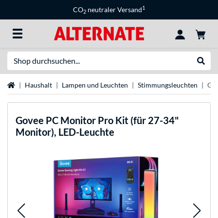
1
CO
neutraler Versand
2
Suche
Suche
Startseite
Haushalt
Lampen und Leuchten
Stimmungsleuchten
Gov
Govee
PC Monitor Pro Kit (für 27-34"
Monitor), LED-Leuchte