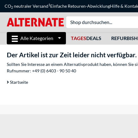
1
CO
neutraler Versand
Einfache Retouren-Abwicklung
Hilfe
&
Kontak
2
Alle Kategorien
TAGES
DEALS
REFURBIS
Der Artikel ist zur Zeit leider nicht verfügbar.
Sollten Sie Interesse an einem Alternativprodukt haben, können Sie 
Rufnummer:
+49 (0) 6403 - 90 50 40
Startseite