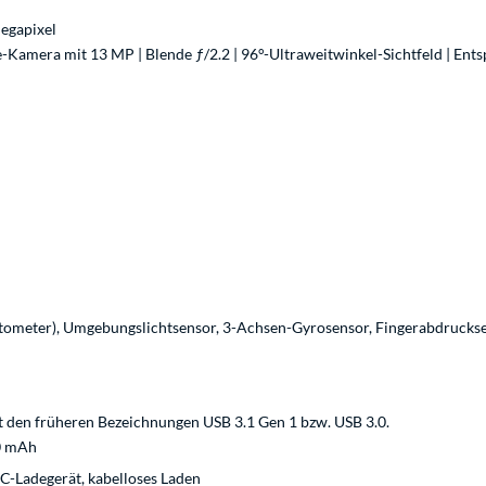
egapixel
ie-Kamera mit 13 MP | Blende ƒ/2.2 | 96°-Ultraweitwinkel-Sichtfeld | En
ometer), Umgebungslichtsensor, 3-Achsen-Gyrosensor, Fingerabdrucks
t den früheren Bezeichnungen USB 3.1 Gen 1 bzw. USB 3.0.
0 mAh
C-Ladegerät, kabelloses Laden