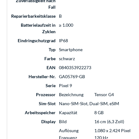
Zuverlässigkeit nach
Fall
Reparierbarkeitsklasse
B
Batterielaufzeit in
≥ 1.000
Zyklen
Eindringschutzgrad
IP68
Typ
Smartphone
Farbe
schwarz
EAN
0840353922273
Hersteller-Nr.
GA05769-GB
Serie
Pixel 9
Prozessor
Bezeichnung
Tensor G4
Sim-Slot
Nano-SIM-Slot, Dual-SIM, eSIM
Arbeitsspeicher
Kapazität
8 GB
Display
Bild
16 cm (6,3 Zoll)
Auflösung
1.080 x 2.424 Pixel
Frequenz
120 Hz