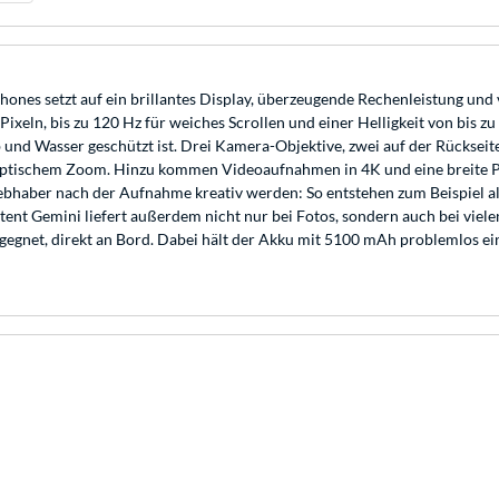
ones setzt auf ein brillantes Display, überzeugende Rechenleistung und 
xeln, bis zu 120 Hz für weiches Scrollen und einer Helligkeit von bis z
b und Wasser geschützt ist. Drei Kamera-Objektive, zwei auf der Rückseit
optischem Zoom. Hinzu kommen Videoaufnahmen in 4K und eine breite P
iebhaber nach der Aufnahme kreativ werden: So entstehen zum Beispiel a
stent Gemini liefert außerdem nicht nur bei Fotos, sondern auch bei viele
 begegnet, direkt an Bord. Dabei hält der Akku mit 5100 mAh problemlos e