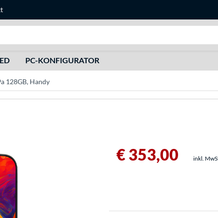
t
Suche
HED
PC-KONFIGURATOR
 9a 128GB, Handy
€ 353,00
inkl. MwS