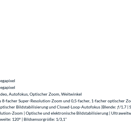
egapixel
egapixel
ideo, Autofokus, Optischer Zoom, Weitwinkel
zu 8-facher Super-Resolution-Zoom und 0,5-facher, 1-facher optischer
ptischer Bildstabilisierung und Closed-Loop-Autofokus |Blende: ƒ/1.7 | Si
lution-Zoom | Optische und elektronische Bildstabilisierung | Ultrawei
weite: 120° | Bildsensorgröße: 1/3,1"