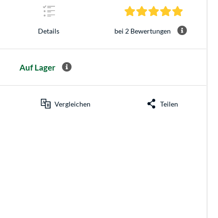
5.0 Sterne 
bei 2 Bewertungen
Details
Auf Lager
Vergleichen
Teilen