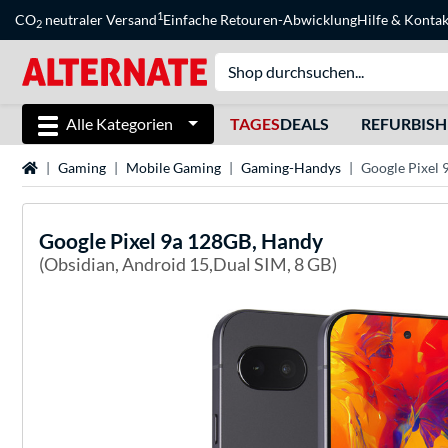
1
CO
neutraler Versand
Einfache Retouren-Abwicklung
Hilfe
&
Kontak
2
Alle Kategorien
TAGES
DEALS
REFURBIS
Startseite
Gaming
Mobile Gaming
Gaming-Handys
Google Pixel
Google
Pixel 9a 128GB, Handy
(Obsidian, Android 15,Dual SIM, 8 GB)