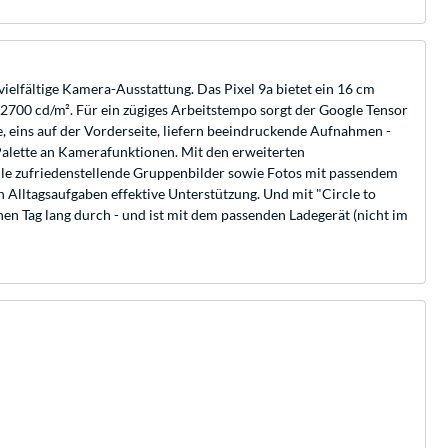
vielfältige Kamera-Ausstattung. Das Pixel 9a bietet ein 16 cm
u 2700 cd/m². Für ein zügiges Arbeitstempo sorgt der Google Tensor
e, eins auf der Vorderseite, liefern beeindruckende Aufnahmen -
alette an Kamerafunktionen. Mit den erweiterten
lle zufriedenstellende Gruppenbilder sowie Fotos mit passendem
n Alltagsaufgaben effektive Unterstützung. Und mit "Circle to
inen Tag lang durch - und ist mit dem passenden Ladegerät (nicht im