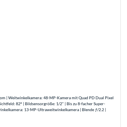
 Zoom | Weitwinkelkamera: 48-MP-Kamera mit Quad PD Dual Pixel
chtfeld: 82° | Bildsensorgröße: 1/2" | Bis zu 8-facher Super-
twinkelkamera: 13-MP-Ultraweitwinkelkamera | Blende ƒ/2.2 |