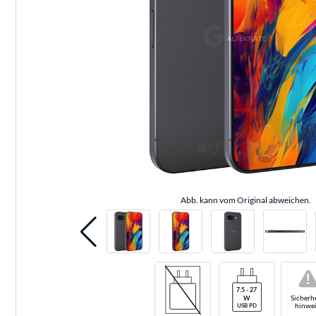
Abb. kann vom Original abweichen.
!
Sicherhe
hinwei