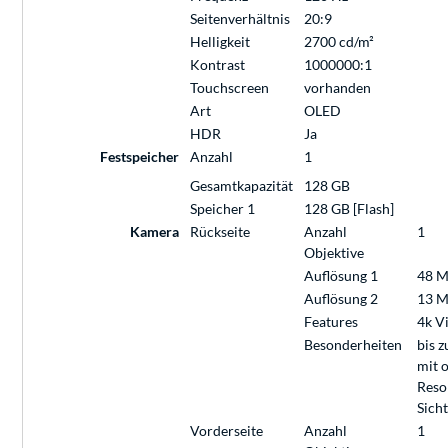
Seitenverhältnis
20:9
Helligkeit
2700 cd/m²
Kontrast
1000000:1
Touchscreen
vorhanden
Art
OLED
HDR
Ja
Festspeicher
Anzahl
1
Gesamtkapazität
128 GB
Speicher 1
128 GB [Flash]
Kamera
Rückseite
Anzahl
1
Objektive
Auflösung 1
48 M
Auflösung 2
13 M
Features
4k V
Besonderheiten
bis 
mit o
Reso
Sicht
Vorderseite
Anzahl
1