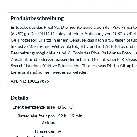
Produktbeschreibung
Entdecke das das Pixel 9a: Die neunte Generation der Pixel-Smartph
(6,29") großes OLED-Display mit einer Auflösung von 1080 x 2424 Pi
G4-Prozessor. Er sitzt in einem Gehäuse, das nach IP68 gegen Stau
inklusive Makro- und Weitwinkelobjektiv und mit Autofokus und 
Bearbeitungsmöglichkeit und KI-Tools des Pixel 9a können Foto-L
Zuschnitt und jederzeit passender Schärfe. Der integrierte KI-Assi
Search" ist eine effektive Bildersuche für alles, was Dir im Alltag
Lieferumfang) schnell wieder aufgeladen.
Art.-Nr.: 100127879
Details
Energieeffizienzklasse
B (A - G)
Batterielaufzeit pro
52 h : 19 min
Zyklus
Klasse der
A