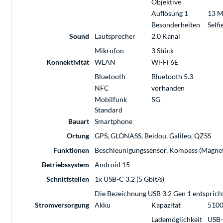
Objektive
Auflösung 1
13 M
Besonderheiten
Self
Sound
Lautsprecher
2.0 Kanal
Mikrofon
3 Stück
Konnektivität
WLAN
Wi-Fi 6E
Bluetooth
Bluetooth 5.3
NFC
vorhanden
Mobilfunk
5G
Standard
Bauart
Smartphone
Ortung
GPS, GLONASS, Beidou, Galileo, QZSS
Funktionen
Beschleunigungssensor, Kompass (Magnet
Betriebssystem
Android 15
Schnittstellen
1x USB-C 3.2 (5 Gbit/s)
Die Bezeichnung USB 3.2 Gen 1 entsprich
Stromversorgung
Akku
Kapazität
510
Lademöglichkeit
USB-