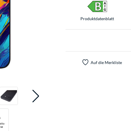
Produkt­datenblatt
Auf die Merkliste
its-
se