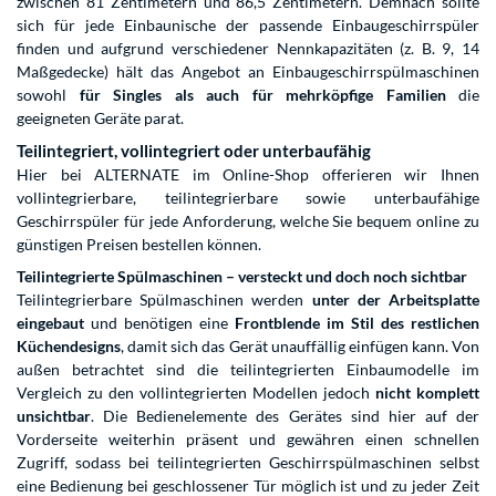
zwischen 81 Zentimetern und 86,5 Zentimetern. Demnach sollte
sich für jede Einbaunische der passende Einbaugeschirrspüler
finden und aufgrund verschiedener Nennkapazitäten (z. B. 9, 14
Maßgedecke) hält das Angebot an Einbaugeschirrspülmaschinen
sowohl
für Singles als auch für mehrköpfige Familien
die
geeigneten Geräte parat.
Teilintegriert, vollintegriert oder unterbaufähig
Hier bei ALTERNATE im Online-Shop offerieren wir Ihnen
vollintegrierbare, teilintegrierbare sowie unterbaufähige
Geschirrspüler für jede Anforderung, welche Sie bequem online zu
günstigen Preisen bestellen können.
Teilintegrierte Spülmaschinen – versteckt und doch noch sichtbar
Teilintegrierbare Spülmaschinen werden
unter der Arbeitsplatte
eingebaut
und benötigen eine
Frontblende
im Stil des restlichen
Küchendesigns
, damit sich das Gerät unauffällig einfügen kann. Von
außen betrachtet sind die teilintegrierten Einbaumodelle im
Vergleich zu den vollintegrierten Modellen jedoch
nicht komplett
unsichtbar
. Die Bedienelemente des Gerätes sind hier auf der
Vorderseite weiterhin präsent und gewähren einen schnellen
Zugriff, sodass bei teilintegrierten Geschirrspülmaschinen selbst
eine Bedienung bei geschlossener Tür möglich ist und zu jeder Zeit