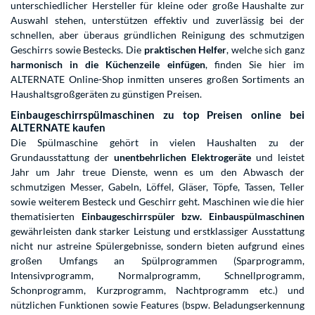
unterschiedlicher Hersteller für kleine oder große Haushalte zur
Auswahl stehen, unterstützen effektiv und zuverlässig bei der
schnellen, aber überaus gründlichen Reinigung des schmutzigen
Geschirrs sowie Bestecks. Die
praktischen Helfer
, welche sich ganz
harmonisch in die Küchenzeile einfügen
, finden Sie hier im
ALTERNATE Online-Shop inmitten unseres großen Sortiments an
Haushaltsgroßgeräten zu günstigen Preisen.
Einbaugeschirrspülmaschinen zu top Preisen online bei
ALTERNATE kaufen
Die Spülmaschine gehört in vielen Haushalten zu der
Grundausstattung der
unentbehrlichen Elektrogeräte
und leistet
Jahr um Jahr treue Dienste, wenn es um den Abwasch der
schmutzigen Messer, Gabeln, Löffel, Gläser, Töpfe, Tassen, Teller
sowie weiterem Besteck und Geschirr geht. Maschinen wie die hier
thematisierten
Einbaugeschirrspüler bzw. Einbauspülmaschinen
gewährleisten dank starker Leistung und erstklassiger Ausstattung
nicht nur astreine Spülergebnisse, sondern bieten aufgrund eines
großen Umfangs an Spülprogrammen (Sparprogramm,
Intensivprogramm, Normalprogramm, Schnellprogramm,
Schonprogramm, Kurzprogramm, Nachtprogramm etc.) und
nützlichen Funktionen sowie Features (bspw. Beladungserkennung