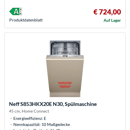
€ 724,00
Produkt­datenblatt
Auf Lager
Neff
S853HKX20E N30, Spülmaschine
45 cm, Home Connect
Energieeffizienz: E
Nennkapazität: 10 Maßgedecke