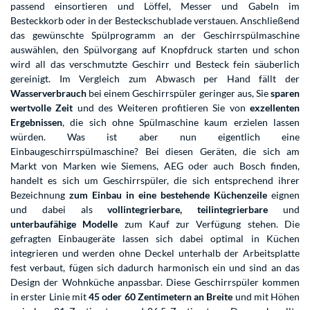
passend einsortieren und Löffel, Messer und Gabeln im
Besteckkorb oder in der Besteckschublade verstauen. Anschließend
das gewünschte Spülprogramm an der Geschirrspülmaschine
auswählen, den Spülvorgang auf Knopfdruck starten und schon
wird all das verschmutzte Geschirr und Besteck fein säuberlich
gereinigt. Im Vergleich zum Abwasch per Hand fällt der
Wasserverbrauch
bei einem Geschirrspüler geringer aus, Sie
sparen
wertvolle Zeit
und des Weiteren profitieren Sie von
exzellenten
Ergebnissen
, die sich ohne Spülmaschine kaum erzielen lassen
würden. Was ist aber nun eigentlich eine
Einbaugeschirrspülmaschine? Bei diesen Geräten, die sich am
Markt von Marken wie Siemens, AEG oder auch Bosch finden,
handelt es sich um Geschirrspüler, die sich entsprechend ihrer
Bezeichnung
zum Einbau in eine bestehende Küchenzeile
eignen
und dabei als
vollintegrierbare, teilintegrierbare
und
unterbaufähige Modelle
zum Kauf zur Verfügung stehen. Die
gefragten Einbaugeräte lassen sich dabei optimal in Küchen
integrieren und werden ohne Deckel unterhalb der Arbeitsplatte
fest verbaut, fügen sich dadurch harmonisch ein und sind an das
Design der Wohnküche anpassbar. Diese Geschirrspüler kommen
in erster Linie mit
45 oder 60 Zentimetern an Breite
und mit Höhen