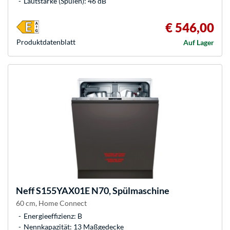
Lautstärke (Spülen): 46 dB
€ 546,00
Produkt­datenblatt
Auf Lager
Neff
S155YAX01E N70, Spülmaschine
60 cm, Home Connect
Energieeffizienz: B
Nennkapazität: 13 Maßgedecke