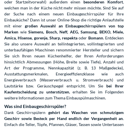
oder Startzeitvorwahl) außerdem einen
besonderen Komfort
,
welchen man in der Küche nicht mehr missen möchte. Sind Sie auf
der Suche nach einem neuen Einbaugeschirrspüler für Ihre
Einbauküche? Dann ist unser Online-Shop die richtige Anlaufstelle
mit einer
großen Auswahl an Einbaugeschirrspülern von top
Marken
wie
Siemens, Bosch, Neff, AEG, Samsung, BEKO, Miele,
Amica, Hisense, gorenje, Sharp, respekta
oder
Bomann
. Entdecken
Sie also unsere Auswahl an teilintegrierten, vollintegrierten und
unterbaufähigen Maschinen renommierter Hersteller und sichern
Sie sich Ihren neuen Küchenhelfer, der Ihren Anforderungen
hinsichtlich Abmessungen (Höhe, Breite sowie Tiefe), Anzahl und
Art der Programme, Nennkapazität (z. B. 13 Maßgedecke),
Ausstattungsmerkmalen, Energieeffizienzklasse wie auch
Energieverbrauch (Wasserverbrauch u. Stromverbrauch) und
Lautstärke bzw. Geräuschpegel entspricht. Um Sie
bei Ihrer
Kaufentscheidung zu unterstützen
, erhalten Sie im Folgenden
weitere Informationen zum Thema Einbauspülmaschinen.
Was sind Einbaugeschirrspüler?
Dank Geschirrspülern
gehört das Waschen von schmutzigem
Geschirr sowie Besteck per Hand endlich der Vergangenheit an
.
Einfach die Teller, Töpfe, Pfannen, Gläser, Tassen sowie Untertassen