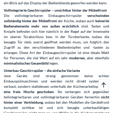
ein Blick auf das Display der Bedienblende geworfen werden kann.
Vollintegrierte Geschirrspüler – unsichtbar hinter der Möbelfront
Die vollintegrierbaren Einbaugeschirrspüler
verschwinden
vollständig hinter der Möbelfront
der Küche, sodass auch
keinerlei
Bedienelemente mehr von außen ersichtlich
sind. Tasten und
Knöpfe befinden sich hier nämlich in der Regel auf der Innenseite
im oberen Türabschluss bzw. in der Türoberkante, sodass die
besagte Tür stets zuerst geöffnet werden muss, um folglich den
Zugriff zu den verschiedenen Bedienknöpfen und -tasten zu
erlangen. Diese Art der Einbaugeschirrspüler ist eine ideale Wahl
für Personen, die viel Wert auf ein sehr
modernes
, aber ebenfalls
minimalistisches Gesamtbild
legen.
Unterbau-Geschirrspüler – die einfache Variante
Jene Geräte sind streng genommen keine echten
Einbauspülmaschinen und werden nicht direkt systematisch
verbaut, sondern stattdessen unterhalb der Küchenarbeitsplatte
in
eine freie Nische geschoben
. Sie verbergen sich gegenüber
teilintegrierbaren und vollintegrierbaren Geräten fernerhin
nicht
hinter einer Verkleidung
, sodass bei den Modellen die Gerätefront
komplett sichtbar ist und sich besagte unterbaufähigen
Geschirrspüler nicht ganz so unauffällig in die Küchenumgebung