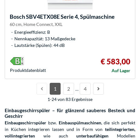
Bosch
SBV4ETX08E Serie 4, Spülmaschine
60 cm, Home Connect, XXL
Energieeffizienz: B
Nennkapazität: 13 Maßgedecke
Lautstärke (Spülen): 44 dB
€ 583,00
Produkt­datenblatt
Auf Lager
1
2
4
…
1-24 von 83 Ergebnisse
Einbaugeschirrspüler – für glänzend sauberes Besteck und
Geschirr
Einbaugeschirrspüler
bzw.
Einbauspülmaschinen
, die sich perfekt
in Küchen integrieren lassen und in Form von
teilintegrierten,
vollintegrierten
wie auch
unterbaufähigen
Modellen