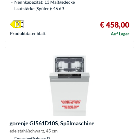
Nennkapazität: 13 Maßgedecke
Lautstärke (Spülen): 46 dB
€ 458,00
Produkt­datenblatt
Auf Lager
gorenje
GI561D10S, Spülmaschine
edelstahl/schwarz, 45 cm
Energieeffizienz: D