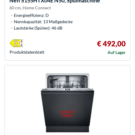
Neff
S155HTX04E N50, Spülmaschine
60 cm, Home Connect
Energieeffizienz: D
Nennkapazität: 13 Maßgedecke
Lautstärke (Spülen): 46 dB
€ 492,00
Produkt­datenblatt
Auf Lager