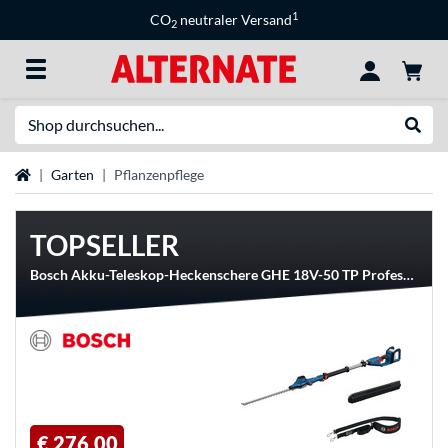
1
CO
neutraler Versand
2
Suche
Suche
Startseite
Garten
Pflanzenpflege
TOPSELLER
Bosch Akku-Teleskop-Heckenschere GHE 18V-50 TP Professional solo, 18Volt
€ 276,00