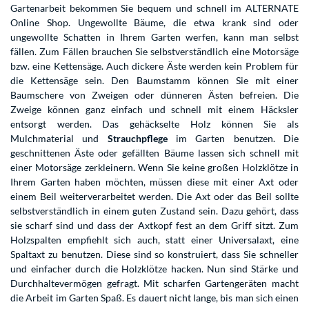
Gartenarbeit bekommen Sie bequem und schnell im ALTERNATE
Online Shop. Ungewollte Bäume, die etwa krank sind oder
ungewollte Schatten in Ihrem Garten werfen, kann man selbst
fällen. Zum Fällen brauchen Sie selbstverständlich eine Motorsäge
bzw. eine Kettensäge. Auch dickere Äste werden kein Problem für
die Kettensäge sein. Den Baumstamm können Sie mit einer
Baumschere von Zweigen oder dünneren Ästen befreien. Die
Zweige können ganz einfach und schnell mit einem Häcksler
entsorgt werden. Das gehäckselte Holz können Sie als
Mulchmaterial und
Strauchpflege
im Garten benutzen. Die
geschnittenen Äste oder gefällten Bäume lassen sich schnell mit
einer Motorsäge zerkleinern. Wenn Sie keine großen Holzklötze in
Ihrem Garten haben möchten, müssen diese mit einer Axt oder
einem Beil weiterverarbeitet werden. Die Axt oder das Beil sollte
selbstverständlich in einem guten Zustand sein. Dazu gehört, dass
sie scharf sind und dass der Axtkopf fest an dem Griff sitzt. Zum
Holzspalten empfiehlt sich auch, statt einer Universalaxt, eine
Spaltaxt zu benutzen. Diese sind so konstruiert, dass Sie schneller
und einfacher durch die Holzklötze hacken. Nun sind Stärke und
Durchhaltevermögen gefragt. Mit scharfen Gartengeräten macht
die Arbeit im Garten Spaß. Es dauert nicht lange, bis man sich einen