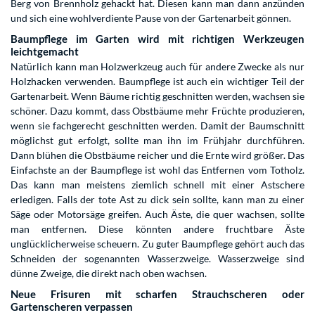
Berg von Brennholz gehackt hat. Diesen kann man dann anzünden
und sich eine wohlverdiente Pause von der Gartenarbeit gönnen.
Baumpflege im Garten wird mit richtigen Werkzeugen
leichtgemacht
Natürlich kann man Holzwerkzeug auch für andere Zwecke als nur
Holzhacken verwenden. Baumpflege ist auch ein wichtiger Teil der
Gartenarbeit. Wenn Bäume richtig geschnitten werden, wachsen sie
schöner. Dazu kommt, dass Obstbäume mehr Früchte produzieren,
wenn sie fachgerecht geschnitten werden. Damit der Baumschnitt
möglichst gut erfolgt, sollte man ihn im Frühjahr durchführen.
Dann blühen die Obstbäume reicher und die Ernte wird größer. Das
Einfachste an der Baumpflege ist wohl das Entfernen vom Totholz.
Das kann man meistens ziemlich schnell mit einer Astschere
erledigen. Falls der tote Ast zu dick sein sollte, kann man zu einer
Säge oder Motorsäge greifen. Auch Äste, die quer wachsen, sollte
man entfernen. Diese könnten andere fruchtbare Äste
unglücklicherweise scheuern. Zu guter Baumpflege gehört auch das
Schneiden der sogenannten Wasserzweige. Wasserzweige sind
dünne Zweige, die direkt nach oben wachsen.
Neue Frisuren mit scharfen Strauchscheren oder
Gartenscheren verpassen