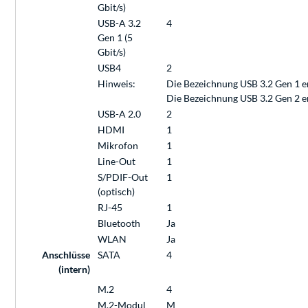
Gbit/s)
USB-A 3.2
4
Gen 1 (5
Gbit/s)
USB4
2
Hinweis:
Die Bezeichnung USB 3.2 Gen 1 e
Die Bezeichnung USB 3.2 Gen 2 e
USB-A 2.0
2
HDMI
1
Mikrofon
1
Line-Out
1
S/PDIF-Out
1
(optisch)
RJ-45
1
Bluetooth
Ja
WLAN
Ja
Anschlüsse
SATA
4
(intern)
M.2
4
M.2-Modul
M