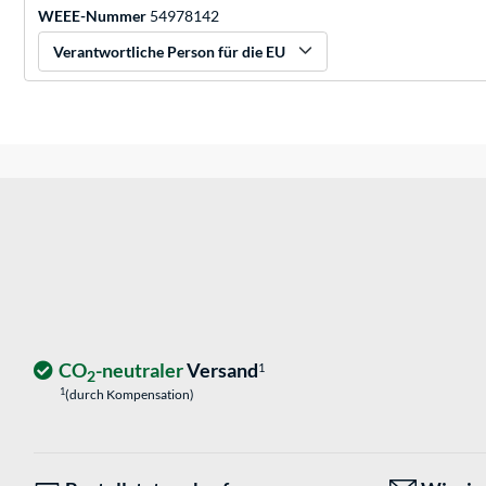
WEEE-Nummer
54978142
Verantwortliche Person für die EU
CO
-neutraler
Versand
1
2
1
(durch Kompensation)