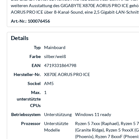
weiteren Ausstattung des GIGABYTE X870E AORUS PRO ICE gehören 
AORUS PRO ICE über 8-Kanal-Sound, eine 2,5 Gigabit-LAN-Schnittste
Art.-Nr.: 100076456
Details
Typ
Mainboard
Farbe
silber/weiß
EAN
4719331864798
Hersteller-Nr.
X870E AORUS PRO ICE
Sockel
AM5
Max.
1
unterstützte
CPUs
Betriebssystem
Unterstützung
Windows 11 ready
Prozessor
Unterstützte
Ryzen 5 7xxx (Raphael), Ryzen 5 
Modelle
(Granite Ridge), Ryzen 5 9xxxX (G
(Phoenix), Ryzen 7 8xxxF (Phoeni