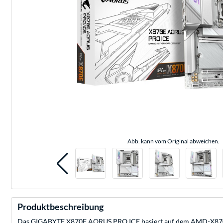
Abb. kann vom Original abweichen.
Produktbeschreibung
Das GIGABYTE X870E AORUS PRO ICE basiert auf dem AMD-X870E-Ch