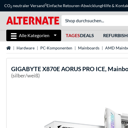
1
CO
neutraler Versand
Einfache Retouren-Abwicklung
Hilfe
&
Kontak
2
Alle Kategorien
TAGES
DEALS
REFURBIS
Startseite
Hardware
PC-Komponenten
Mainboards
AMD Mainbo
GIGABYTE
X870E AORUS PRO ICE, Mainb
(silber/weiß)