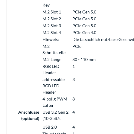
Key
M.2 Slot 1
PCIe Gen 5.0
M.2 Slot 2
PCIe Gen 5.0
M.2 Slot 3
PCIe Gen 5.0
M.2 Slot 4
PCIe Gen 4.0
Hinweis:
Die tatsächlich nutzbare Geschw
M.2
PCIe
Schnittstelle
M.2 Länge
80 - 110 mm
RGB LED
1
Header
addressable
3
RGB LED
Header
4-polig PWM-
8
Lüfter
Anschlüsse
USB 3.2 Gen 2
4
(optional)
(10 Gbit/s
USB 2.0
4
Thunderbolt
1