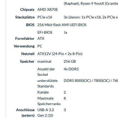
(Raphael), Ryzen 9 9xxxX (Granit
Chipsatz
AMD X870E
Steckplätze
PCIe x16
3x (davon: 1x PCIe x16, 2x PCIe x
BIOS
256 Mbit flash AMI UEFI BIOS
EFI-BIOS
Ja
Formfaktor
ATX
Verwendung
PC
Netzteil
ATX12V (24-Pin + 2x 8-Pin)
Speicher
maximal
256 GB
Anzahl der
4x DDR5
Sockel
unterstützte
DDR5 8000(OC) / 7800(OC) / 7600
Standards
Kanäle
2
Maximale
8
Speicherranks
Anschlüsse
USB-A 3.2
3
(extern)
Gen 2 (10