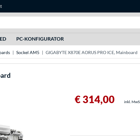
t
Suche
HED
PC-KONFIGURATOR
ards
Sockel AM5
GIGABYTE X870E AORUS PRO ICE, Mainboard
oard
€ 314,00
inkl. MwS