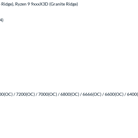
e Ridge), Ryzen 9 9xxxX3D (Granite Ridge)
4)
(OC) / 7200(OC) / 7000(OC) / 6800(OC) / 6666(OC) / 6600(OC) / 6400(