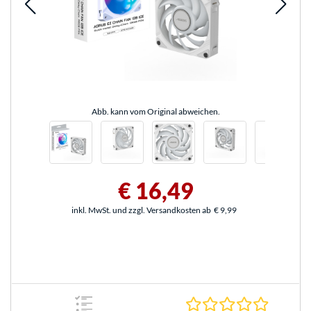
Abb. kann vom Original abweichen.
€ 16,49
inkl. MwSt. und zzgl. Versandkosten ab
€ 9,99
0.0 Stern