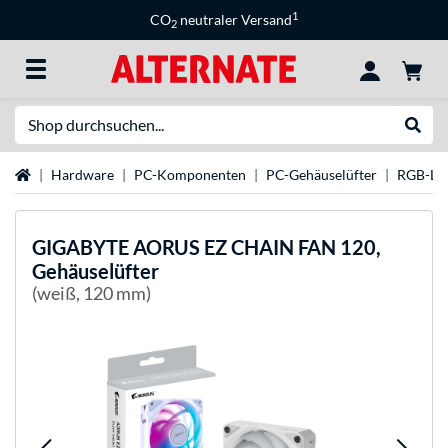
1
CO
neutraler Versand
2
Suche
Suche
Startseite
Hardware
PC-Komponenten
PC-Gehäuselüfter
RGB-Lüf
GIGABYTE
AORUS EZ CHAIN FAN 120,
Gehäuselüfter
(weiß, 120 mm)