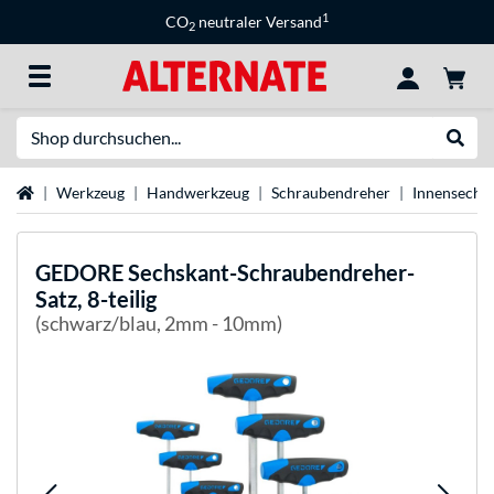
1
CO
neutraler Versand
2
Suche
Suche
Startseite
Werkzeug
Handwerkzeug
Schraubendreher
Innensechs
GEDORE
Sechskant-Schraubendreher-
Satz, 8-teilig
(schwarz/blau, 2mm - 10mm)