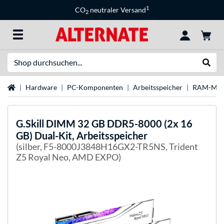
1
CO
neutraler Versand
2
Suche
Suche
Startseite
Hardware
PC-Komponenten
Arbeitsspeicher
RAM-Mar
G.Skill
DIMM 32 GB DDR5-8000 (2x 16
GB) Dual-Kit, Arbeitsspeicher
(silber, F5-8000J3848H16GX2-TR5NS, Trident
Z5 Royal Neo, AMD EXPO)