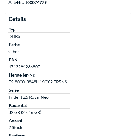
Art.-Nr.: 100074779
Details
Typ
DDR5
Farbe
silber
EAN
4713294236807
Hersteller-Nr.
F5-8000J3848H16GX2-TR5NS
Serie
Trident Z5 Royal Neo
Kapazität
32 GB (2 x 16 GB)
Anzahl
2 Stück
Bauform