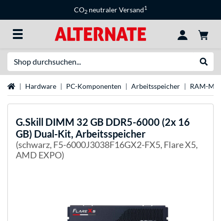
1
CO
neutraler Versand
2
Suche
Suche
Startseite
Hardware
PC-Komponenten
Arbeitsspeicher
RAM-Mar
G.Skill
DIMM 32 GB DDR5-6000 (2x 16
GB) Dual-Kit, Arbeitsspeicher
(schwarz, F5-6000J3038F16GX2-FX5, Flare X5,
AMD EXPO)