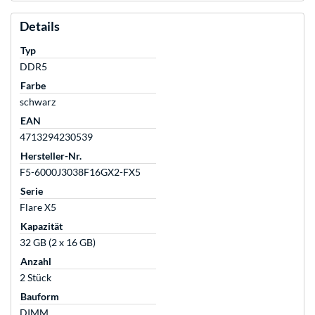
Details
Typ
DDR5
Farbe
schwarz
EAN
4713294230539
Hersteller-Nr.
F5-6000J3038F16GX2-FX5
Serie
Flare X5
Kapazität
32 GB (2 x 16 GB)
Anzahl
2 Stück
Bauform
DIMM