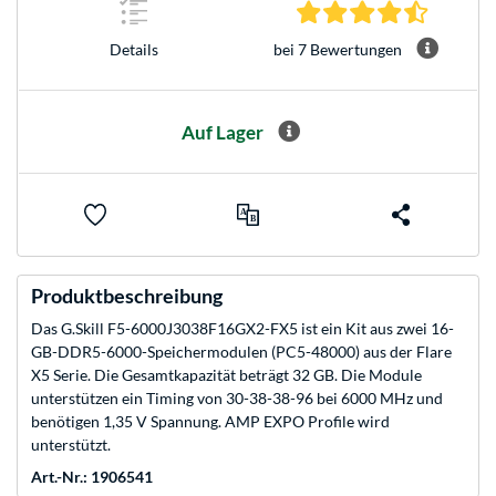
4.7 Stern
bei 7 Bewertungen
Details
Auf Lager
Produktbeschreibung
Das G.Skill F5-6000J3038F16GX2-FX5 ist ein Kit aus zwei 16-
GB-DDR5-6000-Speichermodulen (PC5-48000) aus der Flare
X5 Serie. Die Gesamtkapazität beträgt 32 GB. Die Module
unterstützen ein Timing von 30-38-38-96 bei 6000 MHz und
benötigen 1,35 V Spannung. AMP EXPO Profile wird
unterstützt.
Art.-Nr.: 1906541