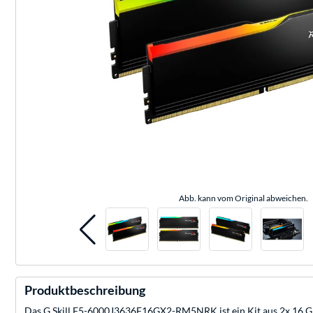
Abb. kann vom Original abweichen.
Produktbeschreibung
Das G.Skill F5-6000J3636F16GX2-RM5NRK ist ein Kit aus 2x 16 