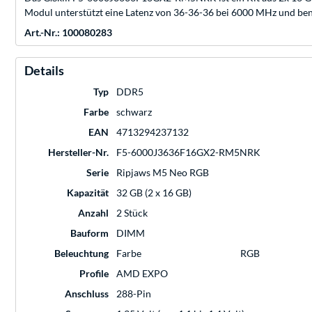
Modul unterstützt eine Latenz von 36-36-36 bei 6000 MHz und be
Art.-Nr.: 100080283
Details
Typ
DDR5
Farbe
schwarz
EAN
4713294237132
Hersteller-Nr.
F5-6000J3636F16GX2-RM5NRK
Serie
Ripjaws M5 Neo RGB
Kapazität
32 GB (2 x 16 GB)
Anzahl
2 Stück
Bauform
DIMM
Beleuchtung
Farbe
RGB
Profile
AMD EXPO
Anschluss
288-Pin