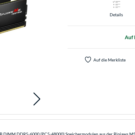
Details
Auf 
Auf die Merkliste
GB DIMM DDR5-6000 (PC5-48000) Speichermodulen aus der Ripjaws M5 N