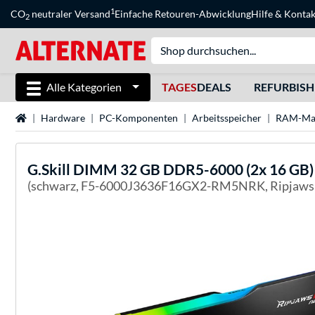
1
CO
neutraler Versand
Einfache Retouren-Abwicklung
Hilfe
&
Kontak
2
Alle Kategorien
TAGES
DEALS
REFURBIS
Startseite
Hardware
PC-Komponenten
Arbeitsspeicher
RAM-Ma
G.Skill
DIMM 32 GB DDR5-6000 (2x 16 GB) D
(schwarz, F5-6000J3636F16GX2-RM5NRK, Ripjaw