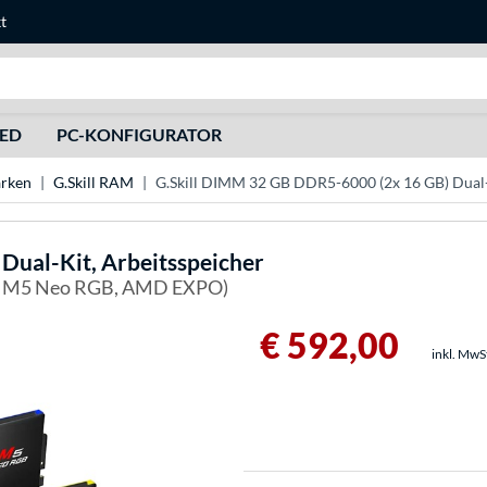
t
Suche
HED
PC-KONFIGURATOR
rken
G.Skill RAM
G.Skill DIMM 32 GB DDR5-6000 (2x 16 GB) Dual-
ual-Kit, Arbeitsspeicher
s M5 Neo RGB, AMD EXPO)
€ 592,00
inkl. MwS