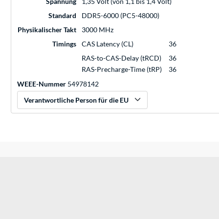
Spannung
1,35 Volt (von 1,1 bis 1,4 Volt)
Standard
DDR5-6000 (PC5-48000)
Physikalischer Takt
3000 MHz
Timings
CAS Latency (CL)
36
RAS-to-CAS-Delay (tRCD)
36
RAS-Precharge-Time (tRP)
36
WEEE-Nummer
54978142
Verantwortliche Person für die EU