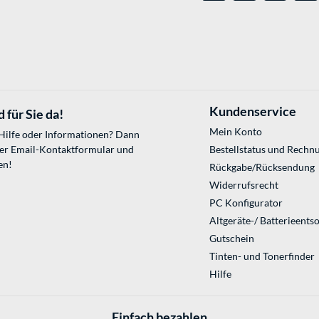
Kundenservice
 für Sie da!
Mein Konto
 Hilfe oder Informationen? Dann
ser
Email-Kontaktformular
und
Bestellstatus und Rechn
en!
Rückgabe/Rücksendung
Widerrufsrecht
PC Konfigurator
Altgeräte-/ Batterieents
Gutschein
Tinten- und Tonerfinder
Hilfe
Einfach bezahlen