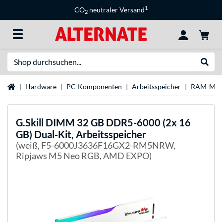
1
CO
neutraler Versand
2
Suche
Suche
Startseite
Hardware
PC-Komponenten
Arbeitsspeicher
RAM-Mar
G.Skill
DIMM 32 GB DDR5-6000 (2x 16
GB) Dual-Kit, Arbeitsspeicher
(weiß, F5-6000J3636F16GX2-RM5NRW,
Ripjaws M5 Neo RGB, AMD EXPO)