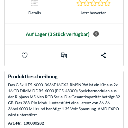
0.0 Stern
Jetzt bewerten
Details
Auf Lager
(3 Stück verfügbar)
Produktbeschreibung
Das G.Skill F5-6000J3636F16GX2-RM5NRW ist ein Kit aus 2x
16 GB DIMM DDR5-6000 (PC5-48000) Speichermodulen aus
der Ripjaws M5 Neo RGB Serie. Die Gesamtkapazität beträgt 32
GB. Das 288-Pin Modul unterstützt eine Latenz von 36-36-
36bei 6000 MHz und benötigt 1.35 Volt Spannung. AMD EXPO
wird unterstützt.
Art.-Nr.: 100080282