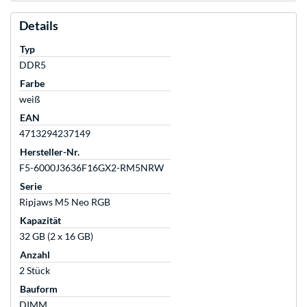
Details
Typ
DDR5
Farbe
weiß
EAN
4713294237149
Hersteller-Nr.
F5-6000J3636F16GX2-RM5NRW
Serie
Ripjaws M5 Neo RGB
Kapazität
32 GB (2 x 16 GB)
Anzahl
2 Stück
Bauform
DIMM