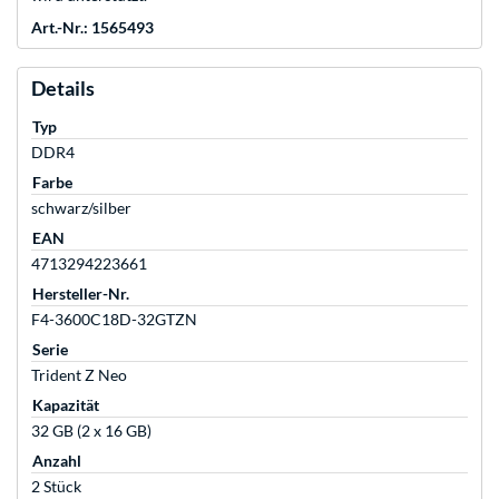
Art.-Nr.: 1565493
Details
Typ
DDR4
Farbe
schwarz/silber
EAN
4713294223661
Hersteller-Nr.
F4-3600C18D-32GTZN
Serie
Trident Z Neo
Kapazität
32 GB (2 x 16 GB)
Anzahl
2 Stück