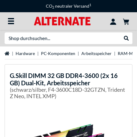
1
CO
neutraler Versand
2
Suche
Suche
Startseite
Hardware
PC-Komponenten
Arbeitsspeicher
RAM-Mar
G.Skill
DIMM 32 GB DDR4-3600 (2x 16
GB) Dual-Kit, Arbeitsspeicher
(schwarz/silber, F4-3600C18D-32GTZN, Trident
Z Neo, INTEL XMP)