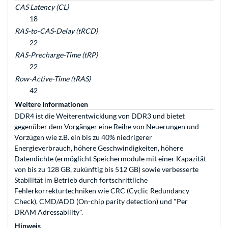
CAS Latency (CL)
18
RAS-to-CAS-Delay (tRCD)
22
RAS-Precharge-Time (tRP)
22
Row-Active-Time (tRAS)
42
Weitere Informationen
DDR4 ist die Weiterentwicklung von DDR3 und bietet
gegenüber dem Vorgänger eine Reihe von Neuerungen und
Vorzügen wie z.B. ein bis zu 40% niedrigerer
Energieverbrauch, höhere Geschwindigkeiten, höhere
Datendichte (ermöglicht Speichermodule mit einer Kapazität
von bis zu 128 GB, zukünftig bis 512 GB) sowie verbesserte
Stabilität im Betrieb durch fortschrittliche
Fehlerkorrekturtechniken wie CRC (Cyclic Redundancy
Check), CMD/ADD (On-chip parity detection) und "Per
DRAM Adressability".
Hinweis