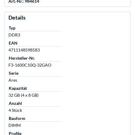
Art.-Nr.: 984614
Details
Typ
DDR3
EAN
4711148598583
Hersteller-Nr.
F3-1600C10Q-32GAO
Serie
Ares
Kapazität
32 GB (4 x 8 GB)
Anzahl
4 Stück
Bauform
DIMM
Profile