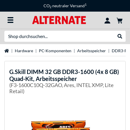
1
CO
neutraler Versand
2
Suche
Suche
Startseite
Hardware
PC-Komponenten
Arbeitsspeicher
DDR3-R
G.Skill
DIMM 32 GB DDR3-1600 (4x 8 GB)
Quad-Kit, Arbeitsspeicher
(F3-1600C10Q-32GAO, Ares, INTEL XMP, Lite
Retail)