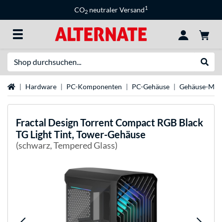
1
CO
neutraler Versand
2
Suche
Suche
Startseite
Hardware
PC-Komponenten
PC-Gehäuse
Gehäuse-Mar
Fractal Design
Torrent Compact RGB Black
TG Light Tint, Tower-Gehäuse
(schwarz, Tempered Glass)