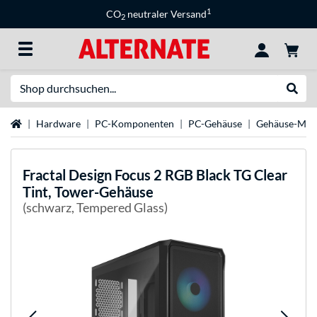
1
CO
neutraler Versand
2
Suche
Suche
Startseite
Hardware
PC-Komponenten
PC-Gehäuse
Gehäuse-Mar
Fractal Design
Focus 2 RGB Black TG Clear
Tint, Tower-Gehäuse
(schwarz, Tempered Glass)