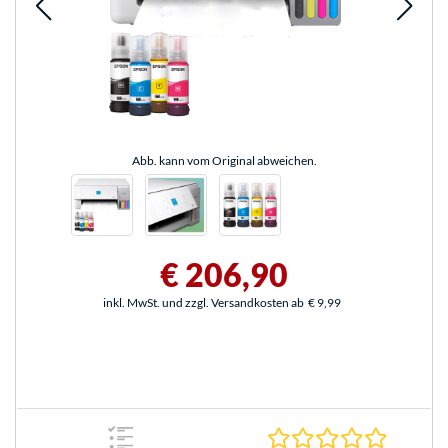
Abb. kann vom Original abweichen.
€ 206,90
inkl. MwSt. und zzgl. Versandkosten ab
€ 9,99
0.0 Stern