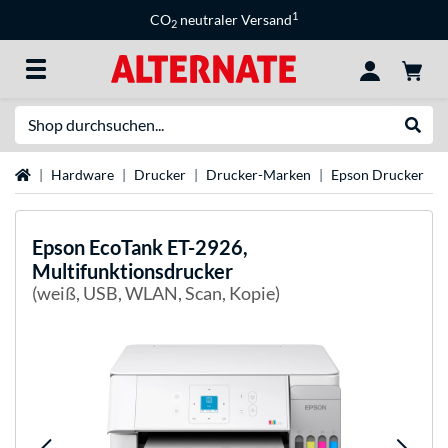
1
CO
neutraler Versand
2
Suche
Suche
Startseite
Hardware
Drucker
Drucker-Marken
Epson Drucker
Epson
EcoTank ET-2926,
Multifunktionsdrucker
(weiß, USB, WLAN, Scan, Kopie)