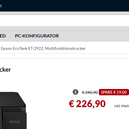
t
Suche
HED
PC-KONFIGURATOR
Epson EcoTank ET-2922, Multifunktionsdrucker
cker
€ 245,90
SPARE
€ 19,00
€ 226,90
inkl. MwS