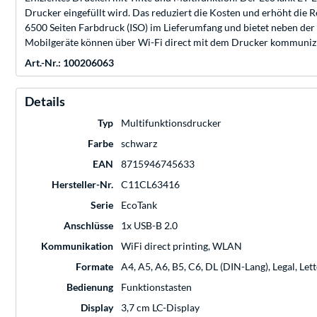
Drucker eingefüllt wird. Das reduziert die Kosten und erhöht die
6500 Seiten Farbdruck (ISO) im Lieferumfang und bietet neben der
Mobilgeräte können über Wi-Fi direct mit dem Drucker kommunizie
Art.-Nr.: 100206063
Details
Typ
Multifunktionsdrucker
Farbe
schwarz
EAN
8715946745633
Hersteller-Nr.
C11CL63416
Serie
EcoTank
Anschlüsse
1x USB-B 2.0
Kommunikation
WiFi direct printing, WLAN
Formate
A4, A5, A6, B5, C6, DL (DIN-Lang), Legal, Le
Bedienung
Funktionstasten
Display
3,7 cm LC-Display