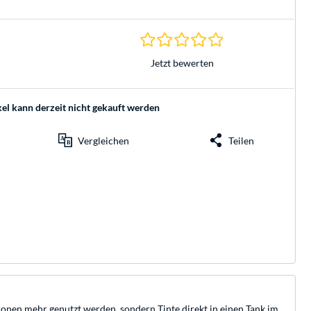
0.0 Sterne bei 0 Be
Jetzt bewerten
kel kann derzeit nicht gekauft werden
Vergleichen
Teilen
ronen mehr genutzt werden, sondern Tinte direkt in einen Tank im