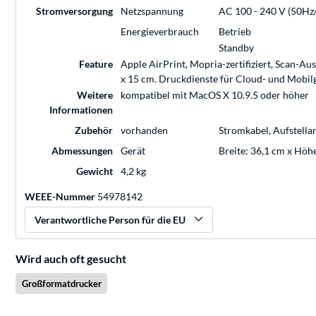
Stromversorgung
Netzspannung
AC 100 - 240 V (50Hz
Energieverbrauch
Betrieb
Standby
Feature
Apple AirPrint, Mopria-zertifiziert, Scan-A
x 15 cm. Druckdienste für Cloud- und Mobilg
Weitere
kompatibel mit MacOS X 10.9.5 oder höher
Informationen
Zubehör
vorhanden
Stromkabel, Aufstellan
Abmessungen
Gerät
Breite: 36,1 cm x Höhe
Gewicht
4,2 kg
WEEE-Nummer
54978142
Verantwortliche Person für die EU
Wird auch oft gesucht
Großformatdrucker