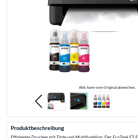
Abb. kann vom Original abweichen.
Produktbeschreibung
Effizientes Drucken mit Tinte und Multifunktion: Der EcoTank ET-E