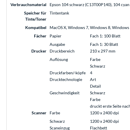
Verbrauchsmaterial
Epson 104 schwarz (C13T00P140), 104 cyan
Speicher für
Tintentank
Tinte/Toner
Kompatibel
MacOS X, Windows 7, Windows 8, Windows
Fächer
Papier
Fach 1: 100 Blatt
Ausgabe
Fach 1: 30 Blatt
Drucker
Druckbereich
210 x 297 mm
Auflösung
Farbe
Schwarz
Druckfarben/-köpfe
4
Drucktechnologie
Art
Detail
Geschwindigkeit
Schwarz
Farbe
druckt erste Seite nac
Scanner
Farbe
1200 x 2400 dpi
Schwarz
1200 x 2400 dpi
Scaneinzug
Flachbett