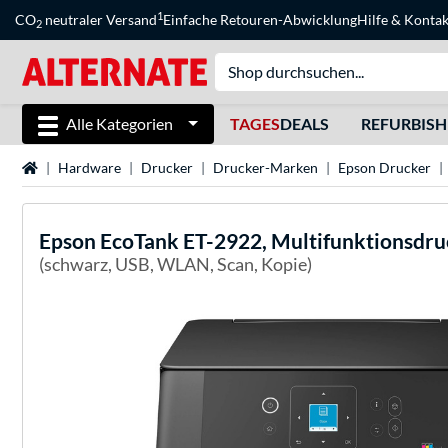
1
CO
neutraler Versand
Einfache Retouren-Abwicklung
Hilfe
&
Kontak
2
Alle Kategorien
TAGES
DEALS
REFURBIS
Startseite
Hardware
Drucker
Drucker-Marken
Epson Drucker
Epson
EcoTank ET-2922, Multifunktionsdru
(schwarz, USB, WLAN, Scan, Kopie)