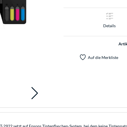
Details
Arti
Auf die Merkliste
T-2922 setzt auf Epsons Tintenflaschen-System, bei dem keine Tintenpat