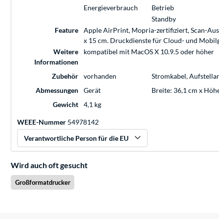
Energieverbrauch
Betrieb
Standby
Feature
Apple AirPrint, Mopria-zertifiziert, Scan-A
x 15 cm. Druckdienste für Cloud- und Mobilg
Weitere
kompatibel mit MacOS X 10.9.5 oder höher
Informationen
Zubehör
vorhanden
Stromkabel, Aufstellan
Abmessungen
Gerät
Breite: 36,1 cm x Höhe
Gewicht
4,1 kg
WEEE-Nummer
54978142
Verantwortliche Person für die EU
Wird auch oft gesucht
Großformatdrucker