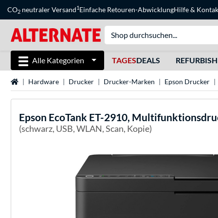
1
CO
neutraler Versand
Einfache Retouren-Abwicklung
Hilfe
&
Kontak
2
Alle Kategorien
TAGES
DEALS
REFURBIS
Startseite
Hardware
Drucker
Drucker-Marken
Epson Drucker
Epson
EcoTank ET-2910, Multifunktionsdru
(schwarz, USB, WLAN, Scan, Kopie)