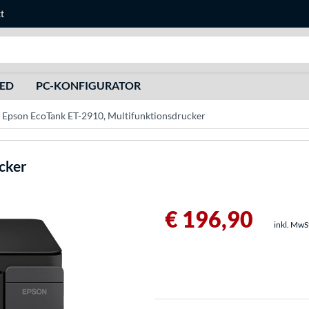
t
Suche
HED
PC-KONFIGURATOR
Epson EcoTank ET-2910, Multifunktionsdrucker
cker
€ 196,90
inkl. MwS