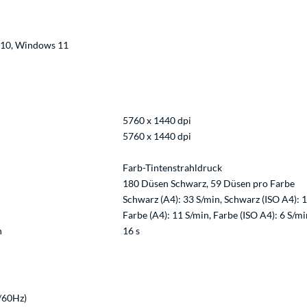
 10, Windows 11
5760 x 1440 dpi
5760 x 1440 dpi
Farb-Tintenstrahldruck
180 Düsen Schwarz, 59 Düsen pro Farbe
Schwarz (A4): 33 S/min, Schwarz (ISO A4): 
Farbe (A4): 11 S/min, Farbe (ISO A4): 6 S/mi
h
16 s
/60Hz)