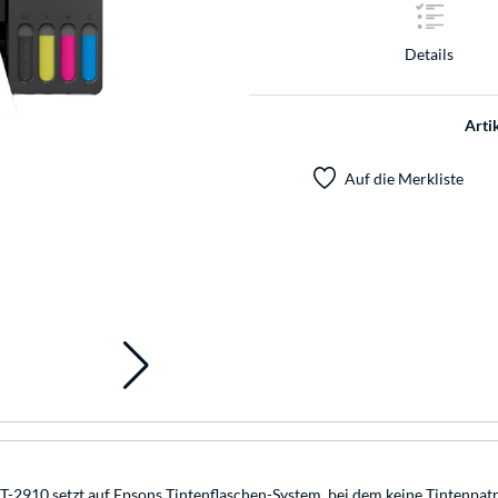
Details
Arti
Auf die Merkliste
T-2910 setzt auf Epsons Tintenflaschen-System, bei dem keine Tintenpat