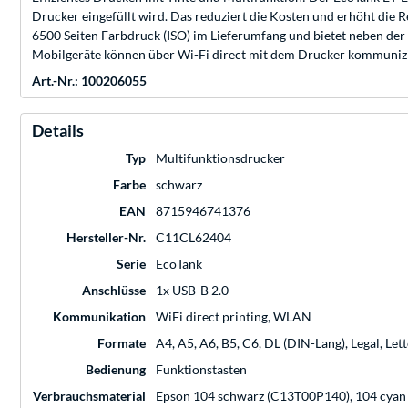
Drucker eingefüllt wird. Das reduziert die Kosten und erhöht die
6500 Seiten Farbdruck (ISO) im Lieferumfang und bietet neben der
Mobilgeräte können über Wi-Fi direct mit dem Drucker kommuniz
Art.-Nr.: 100206055
Details
Typ
Multifunktionsdrucker
Farbe
schwarz
EAN
8715946741376
Hersteller-Nr.
C11CL62404
Serie
EcoTank
Anschlüsse
1x USB-B 2.0
Kommunikation
WiFi direct printing, WLAN
Formate
A4, A5, A6, B5, C6, DL (DIN-Lang), Legal, Le
Bedienung
Funktionstasten
Verbrauchsmaterial
Epson 104 schwarz (C13T00P140), 104 cyan