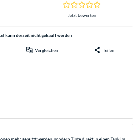
0.0 Sterne bei 0 Be
Jetzt bewerten
kel kann derzeit nicht gekauft werden
Vergleichen
Teilen
ronen mehr genutzt werden, sondern Tinte direkt in einen Tank im