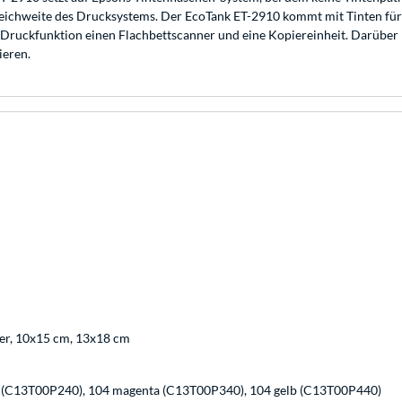
 Reichweite des Drucksystems. Der EcoTank ET-2910 kommt mit Tinten für
 Druckfunktion einen Flachbettscanner und eine Kopiereinheit. Darüber h
ieren.
tter, 10x15 cm, 13x18 cm
 (C13T00P240), 104 magenta (C13T00P340), 104 gelb (C13T00P440)