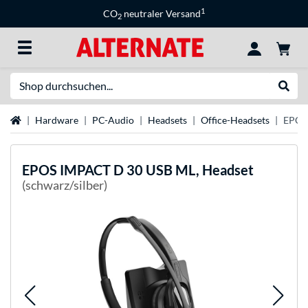
1
CO
neutraler Versand
2
Suche
Suche
Startseite
Hardware
PC-Audio
Headsets
Office-Headsets
EPOS
EPOS
IMPACT D 30 USB ML, Headset
(schwarz/silber)