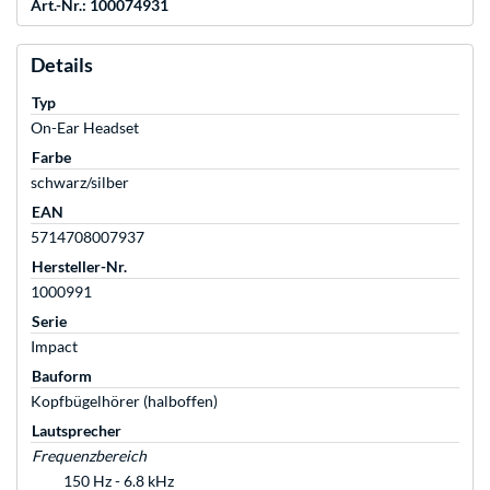
Art.-Nr.: 100074931
Details
Typ
On-Ear Headset
Farbe
schwarz/silber
EAN
5714708007937
Hersteller-Nr.
1000991
Serie
Impact
Bauform
Kopfbügelhörer (halboffen)
Lautsprecher
Frequenzbereich
150 Hz - 6.8 kHz