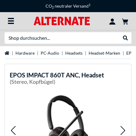
1
CO
neutraler Versand
2
Suche
Suche
Startseite
Hardware
PC-Audio
Headsets
Headset-Marken
EPOS
EPOS
IMPACT 860T ANC, Headset
(Stereo, Kopfbügel)